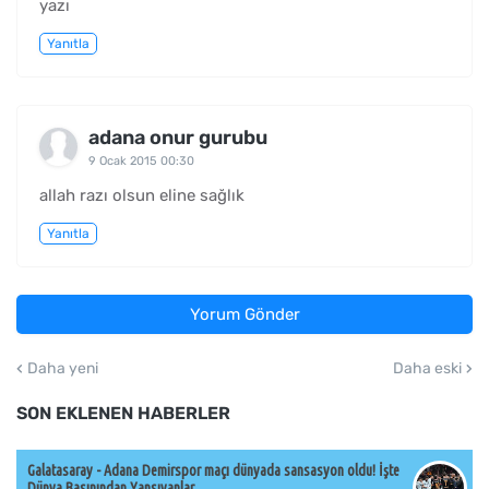
yazı
Yanıtla
adana onur gurubu
9 Ocak 2015 00:30
allah razı olsun eline sağlık
Yanıtla
Yorum Gönder
Daha yeni
Daha eski
SON EKLENEN HABERLER
Galatasaray - Adana Demirspor maçı dünyada sansasyon oldu! İşte
Dünya Basınından Yansıyanlar