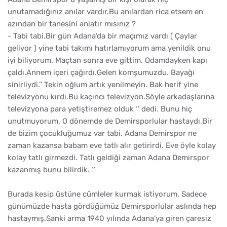
unutamadığınız anılar vardır.Bu anılardan rica etsem en
azından bir tanesini anlatır mısınız ?
- Tabi tabi.Bir gün Adana’da bir maçımız vardı ( Çaylar
geliyor ) yine tabi takımı hatırlamıyorum ama yenildik onu
iyi biliyorum. Maçtan sonra eve gittim. Odamdayken kapı
çaldı.Annem içeri çağırdı.Gelen komşumuzdu. Bayağı
sinirliydi.’’ Tekin oğlum artık yenilmeyin. Bak herif yine
televizyonu kırdı.Bu kaçıncı televizyon.Söyle arkadaşlarına
televizyona para yetiştiremez olduk ‘’ dedi. Bunu hiç
unutmuyorum. O dönemde de Demirsporlular hastaydı.Bir
de bizim çocukluğumuz var tabi. Adana Demirspor ne
zaman kazansa babam eve tatlı alır getirirdi. Eve öyle kolay
kolay tatlı girmezdi. Tatlı geldiği zaman Adana Demirspor
kazanmış bunu bilirdik. ‘’
Burada kesip üstüne cümleler kurmak istiyorum. Sadece
günümüzde hasta gördüğümüz Demirsporlular aslında hep
hastaymış.Sanki arma 1940 yılında Adana’ya giren çaresiz