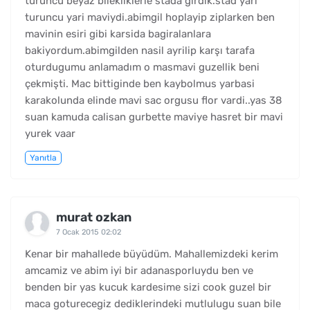
turuncu beyaz bilekliklerle stada girdik.stad yari
turuncu yari maviydi.abimgil hoplayip ziplarken ben
mavinin esiri gibi karsida bagiralanlara
bakiyordum.abimgilden nasil ayrilip karşı tarafa
oturdugumu anlamadım o masmavi guzellik beni
çekmişti. Mac bittiginde ben kaybolmus yarbasi
karakolunda elinde mavi sac orgusu flor vardi..yas 38
suan kamuda calisan gurbette maviye hasret bir mavi
yurek vaar
Yanıtla
murat ozkan
7 Ocak 2015 02:02
Kenar bir mahallede büyüdüm. Mahallemizdeki kerim
amcamiz ve abim iyi bir adanasporluydu ben ve
benden bir yas kucuk kardesime sizi cook guzel bir
maca goturecegiz dediklerindeki mutlulugu suan bile