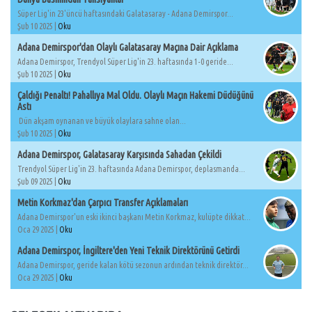
Süper Lig'in 23'üncü haftasındaki Galatasaray - Adana Demirspor...
Şub 10 2025 |
Oku
Adana Demirspor'dan Olaylı Galatasaray Maçına Dair Açıklama
Adana Demirspor, Trendyol Süper Lig'in 23. haftasında 1-0 geride...
Şub 10 2025 |
Oku
Çaldığı Penaltı! Pahallıya Mal Oldu. Olaylı Maçın Hakemi Düdüğünü
Astı
Dün akşam oynanan ve büyük olaylara sahne olan...
Şub 10 2025 |
Oku
Adana Demirspor, Galatasaray Karşısında Sahadan Çekildi
Trendyol Süper Lig'in 23. haftasında Adana Demirspor, deplasmanda...
Şub 09 2025 |
Oku
Metin Korkmaz'dan Çarpıcı Transfer Açıklamaları
Adana Demirspor'un eski ikinci başkanı Metin Korkmaz, kulüpte dikkat...
Oca 29 2025 |
Oku
Adana Demirspor, İngiltere'den Yeni Teknik Direktörünü Getirdi
Adana Demirspor, geride kalan kötü sezonun ardından teknik direktör...
Oca 29 2025 |
Oku