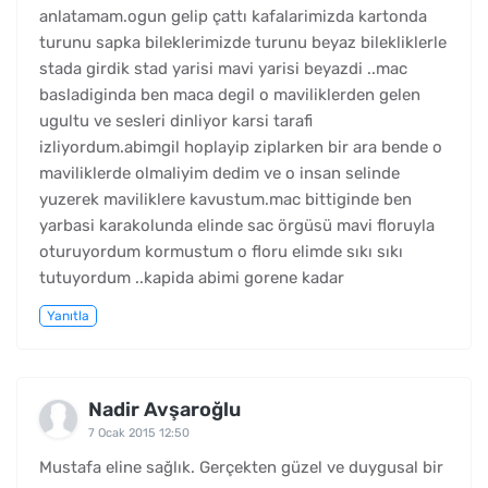
anlatamam.ogun gelip çattı kafalarimizda kartonda
turunu sapka bileklerimizde turunu beyaz bilekliklerle
stada girdik stad yarisi mavi yarisi beyazdi ..mac
basladiginda ben maca degil o maviliklerden gelen
ugultu ve sesleri dinliyor karsi tarafi
izliyordum.abimgil hoplayip ziplarken bir ara bende o
maviliklerde olmaliyim dedim ve o insan selinde
yuzerek maviliklere kavustum.mac bittiginde ben
yarbasi karakolunda elinde sac örgüsü mavi floruyla
oturuyordum kormustum o floru elimde sıkı sıkı
tutuyordum ..kapida abimi gorene kadar
Yanıtla
Nadir Avşaroğlu
7 Ocak 2015 12:50
Mustafa eline sağlık. Gerçekten güzel ve duygusal bir