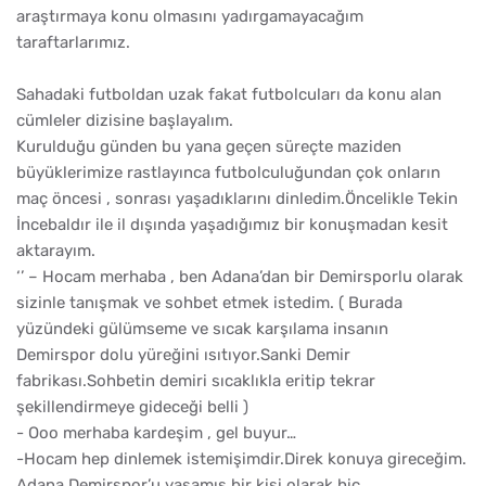
araştırmaya konu olmasını yadırgamayacağım
taraftarlarımız.
Sahadaki futboldan uzak fakat futbolcuları da konu alan
cümleler dizisine başlayalım.
Kurulduğu günden bu yana geçen süreçte maziden
büyüklerimize rastlayınca futbolculuğundan çok onların
maç öncesi , sonrası yaşadıklarını dinledim.Öncelikle Tekin
İncebaldır ile il dışında yaşadığımız bir konuşmadan kesit
aktarayım.
‘’ – Hocam merhaba , ben Adana’dan bir Demirsporlu olarak
sizinle tanışmak ve sohbet etmek istedim. ( Burada
yüzündeki gülümseme ve sıcak karşılama insanın
Demirspor dolu yüreğini ısıtıyor.Sanki Demir
fabrikası.Sohbetin demiri sıcaklıkla eritip tekrar
şekillendirmeye gideceği belli )
- Ooo merhaba kardeşim , gel buyur…
-Hocam hep dinlemek istemişimdir.Direk konuya gireceğim.
Adana Demirspor’u yaşamış bir kişi olarak hiç