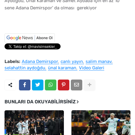
Aydoğdu, Ünal Karaman ve Samet Aybaba için en az 10
sene Adana Demirspor' da olması gerekiyor
Labels:
Adana Demirspor
canlı yayın
salim manav
selahattin aydoğdu
ünal karaman
Video Galeri
BUNLARI DA OKUYABILIRSINIZ