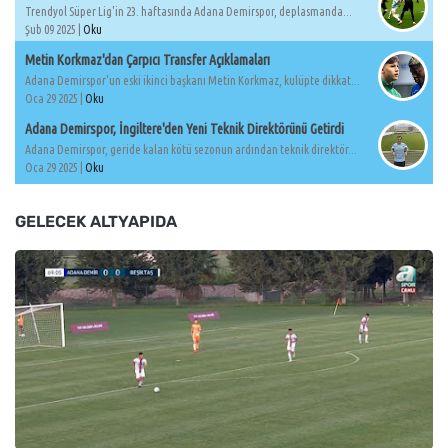
Trendyol Süper Lig'in 23. haftasında Adana Demirspor, deplasmanda...
Şub 09 2025 |
Oku
Metin Korkmaz'dan Çarpıcı Transfer Açıklamaları
Adana Demirspor'un eski ikinci başkanı Metin Korkmaz, kulüpte dikkat...
Oca 29 2025 |
Oku
Adana Demirspor, İngiltere'den Yeni Teknik Direktörünü Getirdi
Adana Demirspor, geride kalan kötü sezonun ardından teknik direktör...
Oca 29 2025 |
Oku
GELECEK ALTYAPIDA