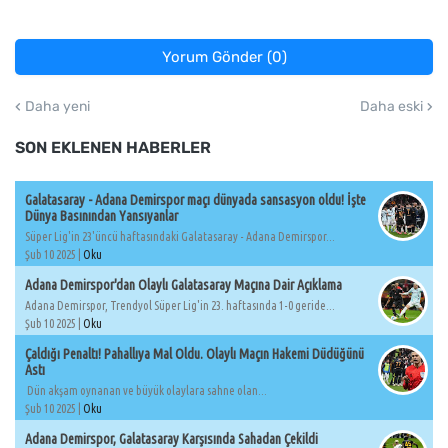
Yorum Gönder (0)
Daha yeni
Daha eski
SON EKLENEN HABERLER
Galatasaray - Adana Demirspor maçı dünyada sansasyon oldu! İşte
Dünya Basınından Yansıyanlar
Süper Lig'in 23'üncü haftasındaki Galatasaray - Adana Demirspor...
Şub 10 2025 |
Oku
Adana Demirspor'dan Olaylı Galatasaray Maçına Dair Açıklama
Adana Demirspor, Trendyol Süper Lig'in 23. haftasında 1-0 geride...
Şub 10 2025 |
Oku
Çaldığı Penaltı! Pahallıya Mal Oldu. Olaylı Maçın Hakemi Düdüğünü
Astı
Dün akşam oynanan ve büyük olaylara sahne olan...
Şub 10 2025 |
Oku
Adana Demirspor, Galatasaray Karşısında Sahadan Çekildi