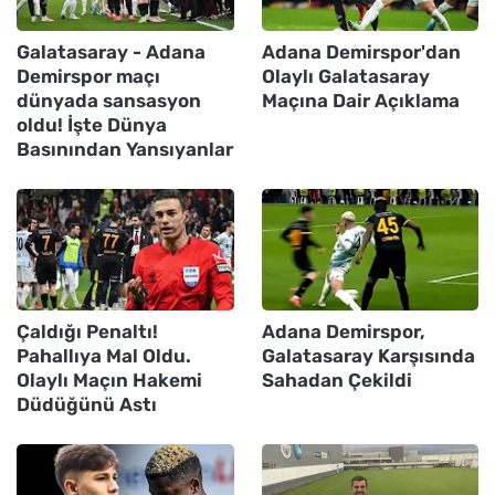
Galatasaray - Adana
Adana Demirspor'dan
Demirspor maçı
Olaylı Galatasaray
dünyada sansasyon
Maçına Dair Açıklama
oldu! İşte Dünya
Basınından Yansıyanlar
Çaldığı Penaltı!
Adana Demirspor,
Pahallıya Mal Oldu.
Galatasaray Karşısında
Olaylı Maçın Hakemi
Sahadan Çekildi
Düdüğünü Astı