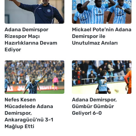
Adana Demirspor
Mickael Pote’nin Adana
Rizespor Maçı
Demirspor ile
Hazırlıklarına Devam
Unutulmaz Anıları
Ediyor
Nefes Kesen
Adana Demirspor,
Mücadelede Adana
Gümbür Gümbür
Demirspor,
Geliyor! 6-0
Ankaragücü'nü 3-1
Mağlup Etti