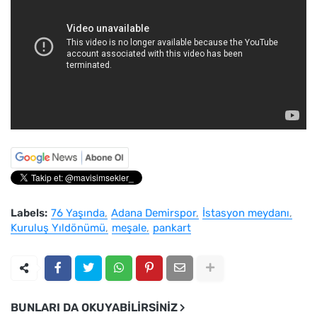
Labels:
76 Yaşında
Adana Demirspor
İstasyon meydanı
Kuruluş Yıldönümü
meşale
pankart
BUNLARI DA OKUYABILIRSINIZ