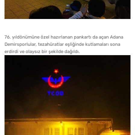
76. yıldönümüne özel hazırlanan pankartı da açan Adana
Demirsporlular, tezahüratlar eşliğinde kutlamaları sona
erdirdi ve olaysız bir şekilde dağıldı.