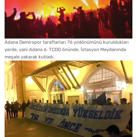
Adana Demirspor taraftarları 76 yıldönümünü kuruldukları
yerde, yani Adana 6. TCDD önünde, İstasyon Meydanında
meşale yakarak kutladı.