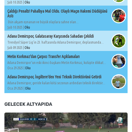
Şub 10 2025 |
Oku
Çaldığı Penaltı! Pahallıya Mal Oldu. Olaylı Maçın Hakemi Düdüğünü
Astı
Dün akşam oynanan ve büyük olaylara sahne olan...
Şub 10 2025 |
Oku
Adana Demirspor, Galatasaray Karşısında Sahadan Çekildi
Trendyol Süper Lig'in 23. haftasında Adana Demirspor, deplasmanda...
Şub 09 2025 |
Oku
Metin Korkmaz'dan Çarpıcı Transfer Açıklamaları
Adana Demirspor'un eski ikinci başkanı Metin Korkmaz, kulüpte dikkat...
Oca 29 2025 |
Oku
Adana Demirspor, İngiltere'den Yeni Teknik Direktörünü Getirdi
Adana Demirspor, geride kalan kötü sezonun ardından teknik direktör...
Oca 29 2025 |
Oku
GELECEK ALTYAPIDA