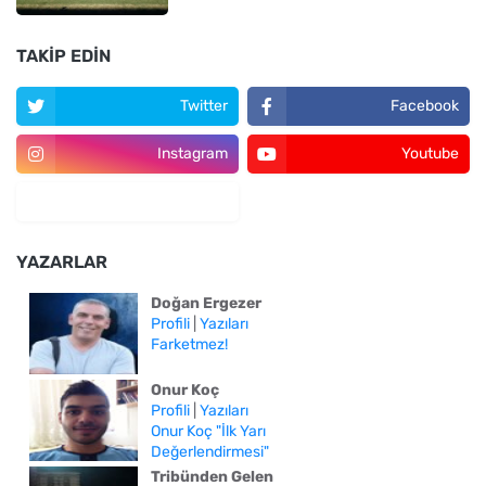
TAKIP EDIN
Twitter
Facebook
Instagram
Youtube
YAZARLAR
Doğan Ergezer
Profili
|
Yazıları
Farketmez!
Onur Koç
Profili
|
Yazıları
Onur Koç "İlk Yarı
Değerlendirmesi"
Tribünden Gelen