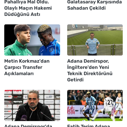
Pahallıya Mal Oldu.
Galatasaray Karşısında
Olaylı Maçın Hakemi
Sahadan Çekildi
Düdüğünü Astı
Metin Korkmaz'dan
Adana Demirspor,
Çarpıcı Transfer
İngiltere'den Yeni
Açıklamaları
Teknik Direktörünü
Getirdi
Adana Demirspor'da
Fatih Terim Adana