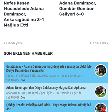
Nefes Kesen
Adana Demirspor,
Mücadelede Adana
Gümbür Gümbür
Demirspor,
Geliyor! 6-0
Ankaragücü'nü 3-1
Mağlup Etti
Daha yeni
Daha eski
SON EKLENEN HABERLER
Galatasaray - Adana Demirspor maçı dünyada sansasyon oldu! İşte
Dünya Basınından Yansıyanlar
Süper Lig'in 23'üncü haftasındaki Galatasaray - Adana Demirspor...
Şub 10 2025 |
Oku
Adana Demirspor'dan Olaylı Galatasaray Maçına Dair Açıklama
Adana Demirspor, Trendyol Süper Lig'in 23. haftasında 1-0 geride...
Şub 10 2025 |
Oku
Çaldığı Penaltı! Pahallıya Mal Oldu. Olaylı Maçın Hakemi Düdüğünü
Astı