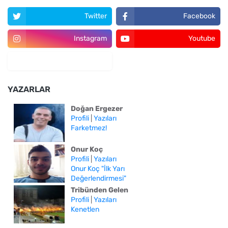
Twitter
Facebook
Instagram
Youtube
YAZARLAR
Doğan Ergezer
Profili
|
Yazıları
Farketmez!
Onur Koç
Profili
|
Yazıları
Onur Koç "İlk Yarı
Değerlendirmesi"
Tribünden Gelen
Profili
|
Yazıları
Kenetlen