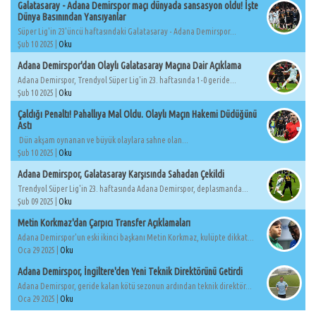
Galatasaray - Adana Demirspor maçı dünyada sansasyon oldu! İşte
Dünya Basınından Yansıyanlar
Süper Lig'in 23'üncü haftasındaki Galatasaray - Adana Demirspor...
Şub 10 2025 |
Oku
Adana Demirspor'dan Olaylı Galatasaray Maçına Dair Açıklama
Adana Demirspor, Trendyol Süper Lig'in 23. haftasında 1-0 geride...
Şub 10 2025 |
Oku
Çaldığı Penaltı! Pahallıya Mal Oldu. Olaylı Maçın Hakemi Düdüğünü
Astı
Dün akşam oynanan ve büyük olaylara sahne olan...
Şub 10 2025 |
Oku
Adana Demirspor, Galatasaray Karşısında Sahadan Çekildi
Trendyol Süper Lig'in 23. haftasında Adana Demirspor, deplasmanda...
Şub 09 2025 |
Oku
Metin Korkmaz'dan Çarpıcı Transfer Açıklamaları
Adana Demirspor'un eski ikinci başkanı Metin Korkmaz, kulüpte dikkat...
Oca 29 2025 |
Oku
Adana Demirspor, İngiltere'den Yeni Teknik Direktörünü Getirdi
Adana Demirspor, geride kalan kötü sezonun ardından teknik direktör...
Oca 29 2025 |
Oku