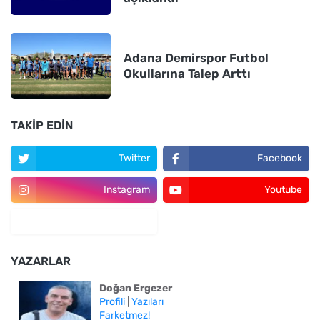
Adana Demirspor Futbol
Okullarına Talep Arttı
TAKIP EDIN
Twitter
Facebook
Instagram
Youtube
YAZARLAR
Doğan Ergezer
Profili
|
Yazıları
Farketmez!