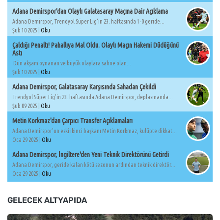
Adana Demirspor'dan Olaylı Galatasaray Maçına Dair Açıklama
Adana Demirspor, Trendyol Süper Lig'in 23. haftasında 1-0 geride...
Şub 10 2025 |
Oku
Çaldığı Penaltı! Pahallıya Mal Oldu. Olaylı Maçın Hakemi Düdüğünü
Astı
Dün akşam oynanan ve büyük olaylara sahne olan...
Şub 10 2025 |
Oku
Adana Demirspor, Galatasaray Karşısında Sahadan Çekildi
Trendyol Süper Lig'in 23. haftasında Adana Demirspor, deplasmanda...
Şub 09 2025 |
Oku
Metin Korkmaz'dan Çarpıcı Transfer Açıklamaları
Adana Demirspor'un eski ikinci başkanı Metin Korkmaz, kulüpte dikkat...
Oca 29 2025 |
Oku
Adana Demirspor, İngiltere'den Yeni Teknik Direktörünü Getirdi
Adana Demirspor, geride kalan kötü sezonun ardından teknik direktör...
Oca 29 2025 |
Oku
GELECEK ALTYAPIDA