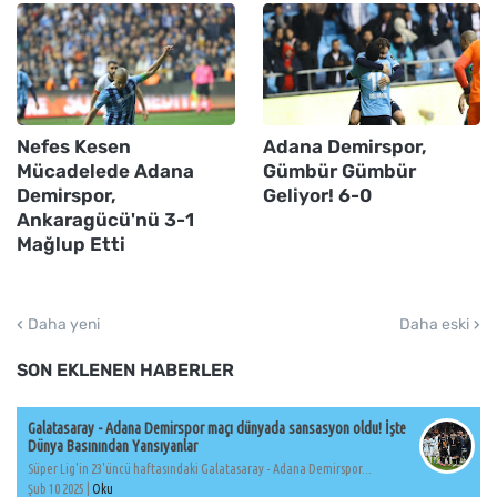
Nefes Kesen
Adana Demirspor,
Mücadelede Adana
Gümbür Gümbür
Demirspor,
Geliyor! 6-0
Ankaragücü'nü 3-1
Mağlup Etti
Daha yeni
Daha eski
SON EKLENEN HABERLER
Galatasaray - Adana Demirspor maçı dünyada sansasyon oldu! İşte
Dünya Basınından Yansıyanlar
Süper Lig'in 23'üncü haftasındaki Galatasaray - Adana Demirspor...
Şub 10 2025 |
Oku