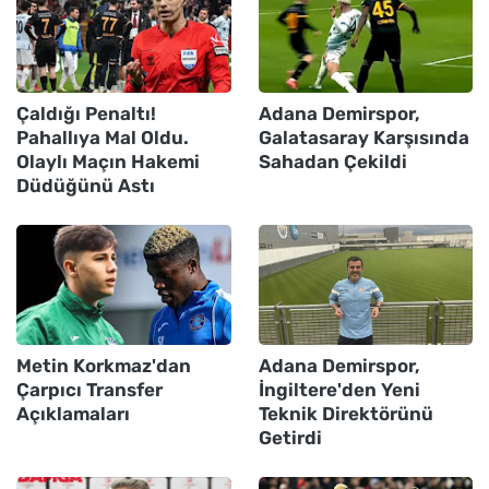
Çaldığı Penaltı!
Adana Demirspor,
Pahallıya Mal Oldu.
Galatasaray Karşısında
Olaylı Maçın Hakemi
Sahadan Çekildi
Düdüğünü Astı
Metin Korkmaz'dan
Adana Demirspor,
Çarpıcı Transfer
İngiltere'den Yeni
Açıklamaları
Teknik Direktörünü
Getirdi