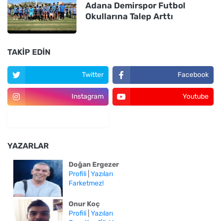
Adana Demirspor Futbol
Okullarına Talep Arttı
TAKIP EDIN
Twitter
Facebook
Instagram
Youtube
YAZARLAR
Doğan Ergezer
Profili
|
Yazıları
Farketmez!
Onur Koç
Profili
|
Yazıları