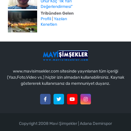
Onur Koç "İlk Yarı
Değerlendirmesi"
Tribünden Gelen
Profili
|
Yazıları
Kenetlen
www.mavisimsekler.com sitesinde yayınlanan tüm içeriği
(Yazı,Foto,Video vs.) hiçbir izin almadan kullanabilirsiniz. Kaynak
göstererek kullanırsanız da memnuniyet duyarız.
Copyright 2008 Mavi Şimşekler | Adana Demirspor