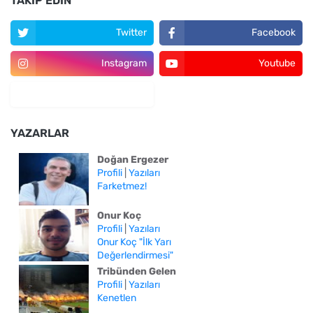
TAKIP EDIN
Twitter
Facebook
Instagram
Youtube
YAZARLAR
Doğan Ergezer
Profili
|
Yazıları
Farketmez!
Onur Koç
Profili
|
Yazıları
Onur Koç "İlk Yarı
Değerlendirmesi"
Tribünden Gelen
Profili
|
Yazıları
Kenetlen