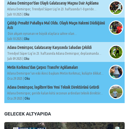
Adana Demirspor'dan Olaylı Galatasaray Maçına Dair Açıklama
Adana Demirspor, Trendyol Süper Lig'in 23. haftasında 1-0 geride...
Şub 10 2025 |
Oku
Çaldığı Penaltı! Pahallıya Mal Oldu. Olaylı Maçın Hakemi Düdüğünü
Astı
Dün akşam oynanan ve büyük olaylara sahne olan...
Şub 10 2025 |
Oku
Adana Demirspor, Galatasaray Karşısında Sahadan Çekildi
Trendyol Süper Lig'in 23. haftasında Adana Demirspor, deplasmanda...
Şub 09 2025 |
Oku
Metin Korkmaz'dan Çarpıcı Transfer Açıklamaları
Adana Demirspor'un eski ikinci başkanı Metin Korkmaz, kulüpte dikkat...
Oca 29 2025 |
Oku
Adana Demirspor, İngiltere'den Yeni Teknik Direktörünü Getirdi
Adana Demirspor, geride kalan kötü sezonun ardından teknik direktör...
Oca 29 2025 |
Oku
GELECEK ALTYAPIDA