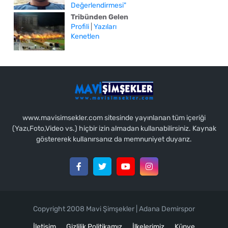
Değerlendirmesi"
Tribünden Gelen
Profili
|
Yazıları
Kenetlen
www.mavisimsekler.com sitesinde yayınlanan tüm içeriği
(Yazı,Foto,Video vs.) hiçbir izin almadan kullanabilirsiniz. Kaynak
göstererek kullanırsanız da memnuniyet duyarız.
Copyright 2008 Mavi Şimşekler | Adana Demirspor
İletişim
Gizlilik Politikamız
İlkelerimiz
Künye