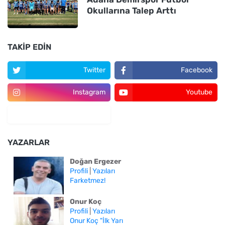
Okullarına Talep Arttı
TAKIP EDIN
Twitter
Facebook
Instagram
Youtube
YAZARLAR
Doğan Ergezer
Profili
|
Yazıları
Farketmez!
Onur Koç
Profili
|
Yazıları
Onur Koç "İlk Yarı