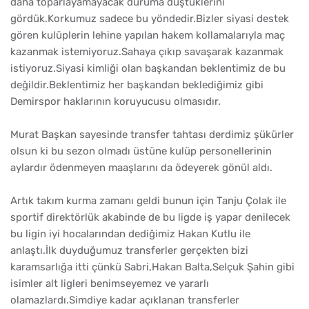
daha toparlayamayacak duruma düştüklerini
gördük.Korkumuz sadece bu yöndedir.Bizler siyasi destek
gören kulüplerin lehine yapılan hakem kollamalarıyla maç
kazanmak istemiyoruz.Sahaya çıkıp savaşarak kazanmak
istiyoruz.Siyasi kimliği olan başkandan beklentimiz de bu
değildir.Beklentimiz her başkandan beklediğimiz gibi
Demirspor haklarının koruyucusu olmasıdır.
Murat Başkan sayesinde transfer tahtası derdimiz şükürler
olsun ki bu sezon olmadı üstüne kulüp personellerinin
aylardır ödenmeyen maaşlarını da ödeyerek gönül aldı.
Artık takım kurma zamanı geldi bunun için Tanju Çolak ile
sportif direktörlük akabinde de bu ligde iş yapar denilecek
bu ligin iyi hocalarından dediğimiz Hakan Kutlu ile
anlaştı.İlk duyduğumuz transferler gerçekten bizi
karamsarlığa itti çünkü Sabri,Hakan Balta,Selçuk Şahin gibi
isimler alt ligleri benimseyemez ve yararlı
olamazlardı.Simdiye kadar açıklanan transferler