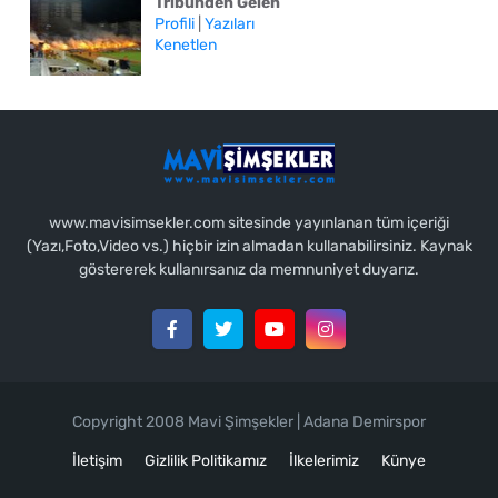
Tribünden Gelen
Profili
|
Yazıları
Kenetlen
www.mavisimsekler.com sitesinde yayınlanan tüm içeriği
(Yazı,Foto,Video vs.) hiçbir izin almadan kullanabilirsiniz. Kaynak
göstererek kullanırsanız da memnuniyet duyarız.
Copyright 2008 Mavi Şimşekler | Adana Demirspor
İletişim
Gizlilik Politikamız
İlkelerimiz
Künye