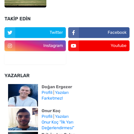
TAKIP EDIN
Twitter
Facebook
Instagram
Youtube
YAZARLAR
Doğan Ergezer
Profili
|
Yazıları
Farketmez!
Onur Koç
Profili
|
Yazıları
Onur Koç "İlk Yarı
Değerlendirmesi"