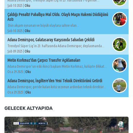
Adana Demirspor, Trendyol Süper Lig'in 23. haftasında 1-0 geride...
Şub 10 2025 |
Oku
Çaldığı Penaltı! Pahallıya Mal Oldu. Olaylı Maçın Hakemi Düdüğünü
Astı
Dün akşam oynanan ve büyük olaylara sahne olan...
Şub 10 2025 |
Oku
Adana Demirspor, Galatasaray Karşısında Sahadan Çekildi
Trendyol Süper Lig'in 23. haftasında Adana Demirspor, deplasmanda...
Şub 09 2025 |
Oku
Metin Korkmaz'dan Çarpıcı Transfer Açıklamaları
Adana Demirspor'un eski ikinci başkanı Metin Korkmaz, kulüpte dikkat...
Oca 29 2025 |
Oku
Adana Demirspor, İngiltere'den Yeni Teknik Direktörünü Getirdi
Adana Demirspor, geride kalan kötü sezonun ardından teknik direktör...
Oca 29 2025 |
Oku
GELECEK ALTYAPIDA