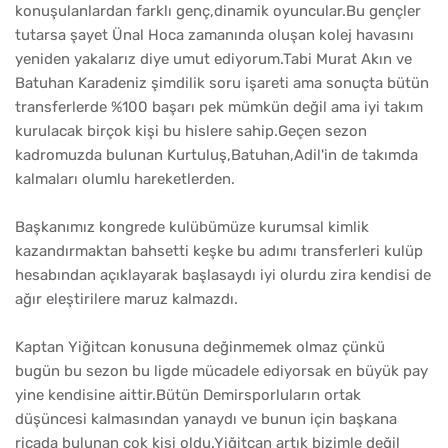
konuşulanlardan farklı genç,dinamik oyuncular.Bu gençler
tutarsa şayet Ünal Hoca zamanında oluşan kolej havasını
yeniden yakalarız diye umut ediyorum.Tabi Murat Akın ve
Batuhan Karadeniz şimdilik soru işareti ama sonuçta bütün
transferlerde %100 başarı pek mümkün değil ama iyi takım
kurulacak birçok kişi bu hislere sahip.Geçen sezon
kadromuzda bulunan Kurtuluş,Batuhan,Adil'in de takımda
kalmaları olumlu hareketlerden.
Başkanımız kongrede kulübümüze kurumsal kimlik
kazandırmaktan bahsetti keşke bu adımı transferleri kulüp
hesabından açıklayarak başlasaydı iyi olurdu zira kendisi de
ağır eleştirilere maruz kalmazdı.
Kaptan Yiğitcan konusuna değinmemek olmaz çünkü
bugün bu sezon bu ligde mücadele ediyorsak en büyük pay
yine kendisine aittir.Bütün Demirsporluların ortak
düşüncesi kalmasından yanaydı ve bunun için başkana
ricada bulunan çok kişi oldu.Yiğitcan artık bizimle değil