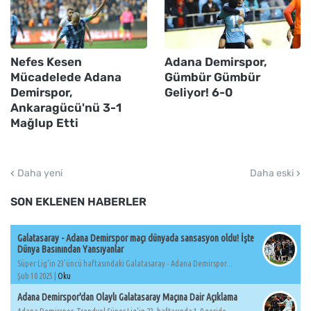
Nefes Kesen
Adana Demirspor,
Mücadelede Adana
Gümbür Gümbür
Demirspor,
Geliyor! 6-0
Ankaragücü'nü 3-1
Mağlup Etti
Daha yeni
Daha eski
SON EKLENEN HABERLER
Galatasaray - Adana Demirspor maçı dünyada sansasyon oldu! İşte
Dünya Basınından Yansıyanlar
Süper Lig'in 23'üncü haftasındaki Galatasaray - Adana Demirspor...
Şub 10 2025 |
Oku
Adana Demirspor'dan Olaylı Galatasaray Maçına Dair Açıklama