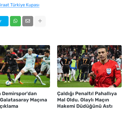
iraat Türkiye Kupası
r
 Demirspor'dan
Çaldığı Penaltı! Pahallıya
ı Galatasaray Maçına
Mal Oldu. Olaylı Maçın
Açıklama
Hakemi Düdüğünü Astı