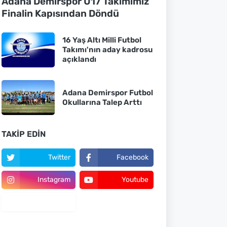
Adana Demirspor U17 Takımımız
Finalin Kapısından Döndü
16 Yaş Altı Milli Futbol
Takımı'nın aday kadrosu
açıklandı
Adana Demirspor Futbol
Okullarına Talep Arttı
TAKIP EDIN
Twitter
Facebook
Instagram
Youtube