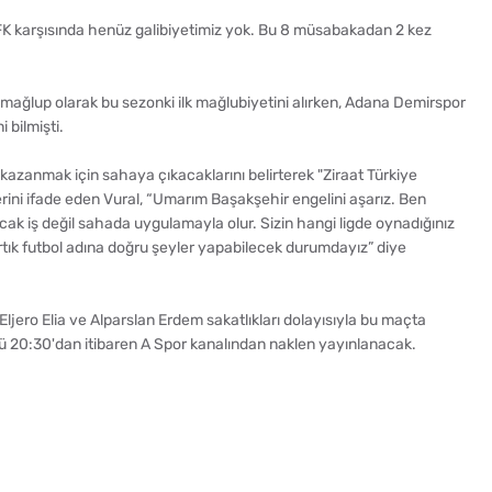
FK karşısında henüz galibiyetimiz yok. Bu 8 müsabakadan 2 kez
mağlup olarak bu sezonki ilk mağlubiyetini alırken, Adana Demirspor
bilmişti.
kazanmak için sahaya çıkacaklarını belirterek "Ziraat Türkiye
erini ifade eden Vural, “Umarım Başakşehir engelini aşarız. Ben
ak iş değil sahada uygulamayla olur. Sizin hangi ligde oynadığınız
artık futbol adına doğru şeyler yapabilecek durumdayız” diye
ljero Elia ve Alparslan Erdem sakatlıkları dolayısıyla bu maçta
0:30'dan itibaren A Spor kanalından naklen yayınlanacak.