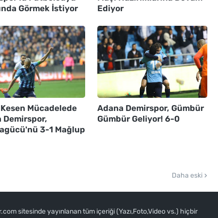
ında Görmek İstiyor
Ediyor
 Kesen Mücadelede
Adana Demirspor, Gümbür
 Demirspor,
Gümbür Geliyor! 6-0
agücü'nü 3-1 Mağlup
Daha eski
om sitesinde yayınlanan tüm içeriği (Yazı,Foto,Video vs.) hiçbir