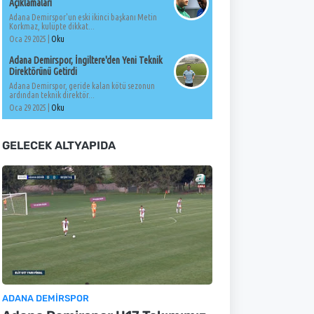
Açıklamaları
Adana Demirspor'un eski ikinci başkanı Metin
Korkmaz, kulüpte dikkat...
Oca 29 2025 |
Oku
Adana Demirspor, İngiltere'den Yeni Teknik
Direktörünü Getirdi
Adana Demirspor, geride kalan kötü sezonun
ardından teknik direktör...
Oca 29 2025 |
Oku
GELECEK ALTYAPIDA
ADANA DEMIRSPOR