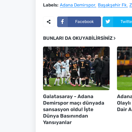
Labels:
Adana Demirspor
Başakşehir Fk
Z
Facebook
Twitte
BUNLARI DA OKUYABILIRSINIZ
Galatasaray - Adana
Adana
Demirspor maçı dünyada
Olayl
sansasyon oldu! İşte
Dair 
Dünya Basınından
Yansıyanlar