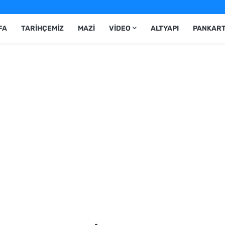
FA
TARIHÇEMIZ
MAZI
VIDEO
ALTYAPI
PANKAR