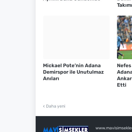
Takım
Mickael Pote’nin Adana
Nefes
Demirspor ile Unutulmaz
Adana
Anıları
Ankar
Etti
Daha yeni
www.mavisimsekler.c