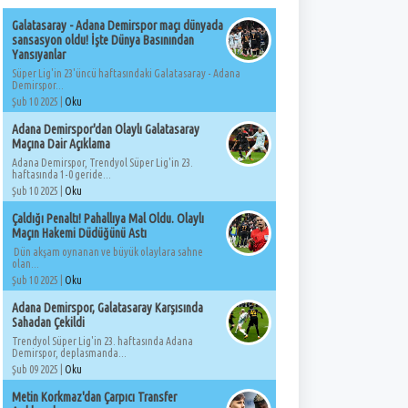
Galatasaray - Adana Demirspor maçı dünyada
sansasyon oldu! İşte Dünya Basınından
Yansıyanlar
Süper Lig'in 23'üncü haftasındaki Galatasaray - Adana
Demirspor...
Şub 10 2025 |
Oku
Adana Demirspor'dan Olaylı Galatasaray
Maçına Dair Açıklama
Adana Demirspor, Trendyol Süper Lig'in 23.
haftasında 1-0 geride...
Şub 10 2025 |
Oku
Çaldığı Penaltı! Pahallıya Mal Oldu. Olaylı
Maçın Hakemi Düdüğünü Astı
Dün akşam oynanan ve büyük olaylara sahne
olan...
Şub 10 2025 |
Oku
Adana Demirspor, Galatasaray Karşısında
Sahadan Çekildi
Trendyol Süper Lig'in 23. haftasında Adana
Demirspor, deplasmanda...
Şub 09 2025 |
Oku
Metin Korkmaz'dan Çarpıcı Transfer