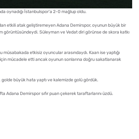
da oynadığı İstanbulspor'a 2-0 mağlup oldu.
an etkili atak geliştiremeyen Adana Demirspor, oyunun büyük bir
m görüntüsündeydi. Süleyman ve Vedat diri görünse de skora katkı
 bu müsabakada etkisiz oyuncular arasındaydı. Kaan ise yaptığı
için mücadele etti ancak oyunun sonlarına doğru sakatlanarak
. golde büyük hata yaptı ve kalemizde golü gördük.
fta Adana Demirspor sıfır puan çekerek taraftarlarını üzdü.