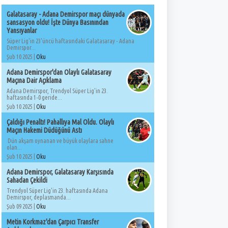
Galatasaray - Adana Demirspor maçı dünyada
sansasyon oldu! İşte Dünya Basınından
Yansıyanlar
Süper Lig'in 23'üncü haftasındaki Galatasaray - Adana
Demirspor...
Şub 10 2025 |
Oku
Adana Demirspor'dan Olaylı Galatasaray
Maçına Dair Açıklama
Adana Demirspor, Trendyol Süper Lig'in 23.
haftasında 1-0 geride...
Şub 10 2025 |
Oku
Çaldığı Penaltı! Pahallıya Mal Oldu. Olaylı
Maçın Hakemi Düdüğünü Astı
Dün akşam oynanan ve büyük olaylara sahne
olan...
Şub 10 2025 |
Oku
Adana Demirspor, Galatasaray Karşısında
Sahadan Çekildi
Trendyol Süper Lig'in 23. haftasında Adana
Demirspor, deplasmanda...
Şub 09 2025 |
Oku
Metin Korkmaz'dan Çarpıcı Transfer