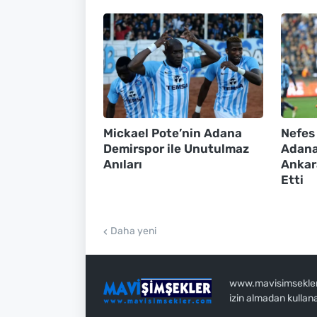
Mickael Pote’nin Adana
Nefes
Demirspor ile Unutulmaz
Adana
Anıları
Ankar
Etti
Daha yeni
www.mavisimsekler.c
izin almadan kullan