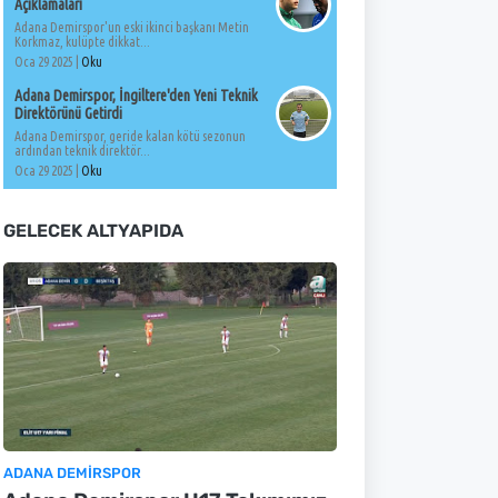
Açıklamaları
Adana Demirspor'un eski ikinci başkanı Metin
Korkmaz, kulüpte dikkat...
Oca 29 2025 |
Oku
Adana Demirspor, İngiltere'den Yeni Teknik
Direktörünü Getirdi
Adana Demirspor, geride kalan kötü sezonun
ardından teknik direktör...
Oca 29 2025 |
Oku
GELECEK ALTYAPIDA
ADANA DEMIRSPOR