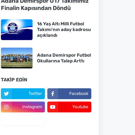
Adana Demirspor U17 Takımımız
Finalin Kapısından Döndü
16 Yaş Altı Milli Futbol
Takımı'nın aday kadrosu
açıklandı
Adana Demirspor Futbol
Okullarına Talep Arttı
TAKIP EDIN
Twitter
Facebook
Instagram
Youtube