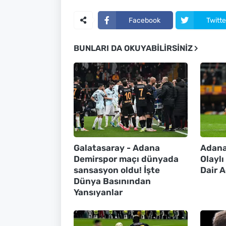
Facebook
Twitte
BUNLARI DA OKUYABILIRSINIZ
Galatasaray - Adana
Adana
Demirspor maçı dünyada
Olayl
sansasyon oldu! İşte
Dair 
Dünya Basınından
Yansıyanlar