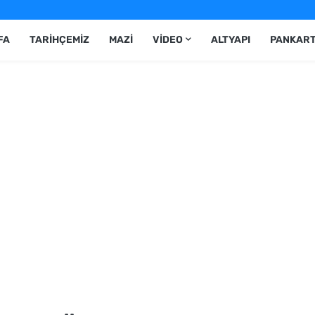
FA
TARIHÇEMIZ
MAZI
VIDEO
ALTYAPI
PANKAR