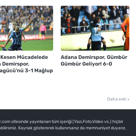
 Kesen Mücadelede
Adana Demirspor, Gümbür
 Demirspor,
Gümbür Geliyor! 6-0
agücü'nü 3-1 Mağlup
Daha eski
om sitesinde yayınlanan tüm içeriği (Yazı,Foto,Video vs.) hiçbir
abilirsiniz. Kaynak göstererek kullanırsanız da memnuniyet duyarız.