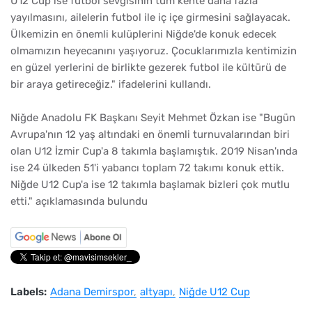
U12 Cup ise futbol sevgisinin tüm kente daha fazla
yayılmasını, ailelerin futbol ile iç içe girmesini sağlayacak.
Ülkemizin en önemli kulüplerini Niğde'de konuk edecek
olmamızın heyecanını yaşıyoruz. Çocuklarımızla kentimizin
en güzel yerlerini de birlikte gezerek futbol ile kültürü de
bir araya getireceğiz." ifadelerini kullandı.
Niğde Anadolu FK Başkanı Seyit Mehmet Özkan ise "Bugün
Avrupa'nın 12 yaş altındaki en önemli turnuvalarından biri
olan U12 İzmir Cup'a 8 takımla başlamıştık. 2019 Nisan'ında
ise 24 ülkeden 51'i yabancı toplam 72 takımı konuk ettik.
Niğde U12 Cup'a ise 12 takımla başlamak bizleri çok mutlu
etti." açıklamasında bulundu
Labels:
Adana Demirspor
altyapı
Niğde U12 Cup