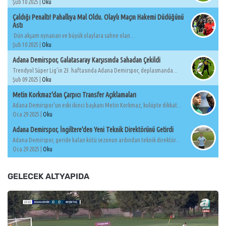
Şub 10 2025 |
Oku
Çaldığı Penaltı! Pahallıya Mal Oldu. Olaylı Maçın Hakemi Düdüğünü
Astı
Dün akşam oynanan ve büyük olaylara sahne olan...
Şub 10 2025 |
Oku
Adana Demirspor, Galatasaray Karşısında Sahadan Çekildi
Trendyol Süper Lig'in 23. haftasında Adana Demirspor, deplasmanda...
Şub 09 2025 |
Oku
Metin Korkmaz'dan Çarpıcı Transfer Açıklamaları
Adana Demirspor'un eski ikinci başkanı Metin Korkmaz, kulüpte dikkat...
Oca 29 2025 |
Oku
Adana Demirspor, İngiltere'den Yeni Teknik Direktörünü Getirdi
Adana Demirspor, geride kalan kötü sezonun ardından teknik direktör...
Oca 29 2025 |
Oku
GELECEK ALTYAPIDA