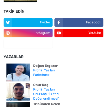
TAKIP EDIN
Twitter
Facebook
Instagram
Youtube
YAZARLAR
Doğan Ergezer
Profili
|
Yazıları
Farketmez!
Onur Koç
Profili
|
Yazıları
Onur Koç "İlk Yarı
Değerlendirmesi"
Tribünden Gelen