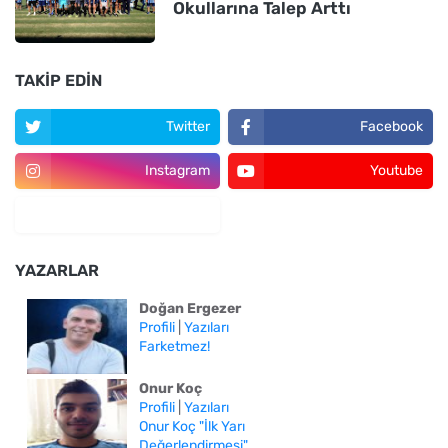
Okullarına Talep Arttı
TAKIP EDIN
Twitter
Facebook
Instagram
Youtube
YAZARLAR
Doğan Ergezer
Profili
|
Yazıları
Farketmez!
Onur Koç
Profili
|
Yazıları
Onur Koç "İlk Yarı
Değerlendirmesi"