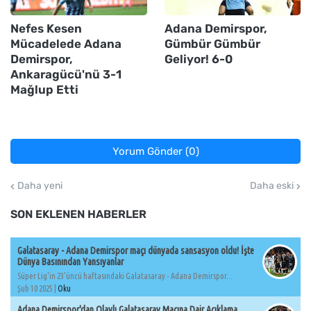
Nefes Kesen
Adana Demirspor,
Mücadelede Adana
Gümbür Gümbür
Demirspor,
Geliyor! 6-0
Ankaragücü'nü 3-1
Mağlup Etti
Yorum Gönder (0)
Daha yeni
Daha eski
SON EKLENEN HABERLER
Galatasaray - Adana Demirspor maçı dünyada sansasyon oldu! İşte
Dünya Basınından Yansıyanlar
Süper Lig'in 23'üncü haftasındaki Galatasaray - Adana Demirspor...
Şub 10 2025 |
Oku
Adana Demirspor'dan Olaylı Galatasaray Maçına Dair Açıklama