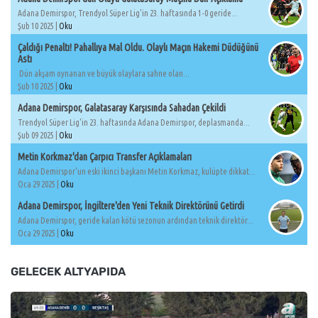
Adana Demirspor, Trendyol Süper Lig'in 23. haftasında 1-0 geride...
Şub 10 2025 |
Oku
Çaldığı Penaltı! Pahallıya Mal Oldu. Olaylı Maçın Hakemi Düdüğünü
Astı
Dün akşam oynanan ve büyük olaylara sahne olan...
Şub 10 2025 |
Oku
Adana Demirspor, Galatasaray Karşısında Sahadan Çekildi
Trendyol Süper Lig'in 23. haftasında Adana Demirspor, deplasmanda...
Şub 09 2025 |
Oku
Metin Korkmaz'dan Çarpıcı Transfer Açıklamaları
Adana Demirspor'un eski ikinci başkanı Metin Korkmaz, kulüpte dikkat...
Oca 29 2025 |
Oku
Adana Demirspor, İngiltere'den Yeni Teknik Direktörünü Getirdi
Adana Demirspor, geride kalan kötü sezonun ardından teknik direktör...
Oca 29 2025 |
Oku
GELECEK ALTYAPIDA