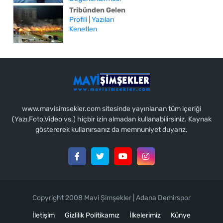
Tribünden Gelen
Profili
|
Yazıları
Kenetlen
www.mavisimsekler.com sitesinde yayınlanan tüm içeriği
(Yazı,Foto,Video vs.) hiçbir izin almadan kullanabilirsiniz. Kaynak
göstererek kullanırsanız da memnuniyet duyarız.
Copyright 2008 Mavi Şimşekler | Adana Demirspor
İletişim
Gizlilik Politikamız
İlkelerimiz
Künye