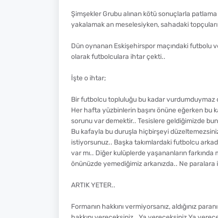
Şimşekler Grubu alınan kötü sonuçlarla patlama n
yakalamak an meselesiyken, sahadaki topçuların
Dün oynanan Eskişehirspor maçındaki futbolu ve
olarak futbolculara ihtar çekti..
İşte o ihtar;
Bir futbolcu topluluğu bu kadar vurdumduymaz o
Her hafta yüzbinlerin başını önüne eğerken bu ka
sorunu var demektir.. Tesislere geldiğimizde bund
Bu kafayla bu duruşla hiçbirşeyi düzeltemezsiniz
istiyorsunuz.. Başka takımlardaki futbolcu ark
var mı.. Diğer kulüplerde yaşananların farkında mıs
önünüzde yemediğimiz arkanızda.. Ne paralara imz
ARTIK YETER..
Formanın hakkını vermiyorsanız, aldığınız paranın
hakkını vereceksiniz.. Ya vereceksiniz Ya verec