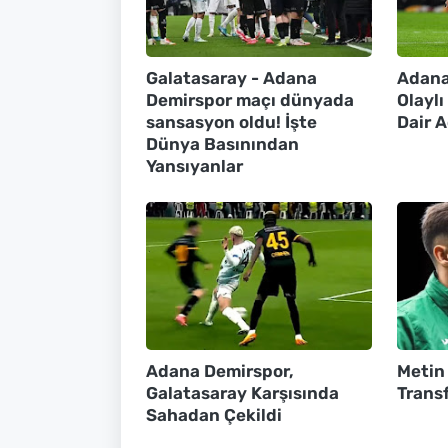
Galatasaray - Adana
Adana
Demirspor maçı dünyada
Olayl
sansasyon oldu! İşte
Dair 
Dünya Basınından
Yansıyanlar
Adana Demirspor,
Metin
Galatasaray Karşısında
Transf
Sahadan Çekildi