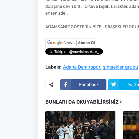
dolaşma devri bitti.. Ortaya kişilik, karakter, ad
ensenizde..
ADAMSANIZ GÖSTERİN BİZE.. ŞİMŞEKLER GRU
Labels:
Adana Demirspor
şimşekler grubu
Facebook
Twitte
BUNLARI DA OKUYABILIRSINIZ