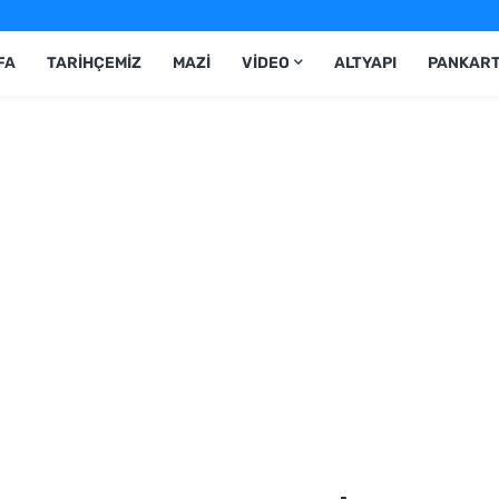
FA
TARIHÇEMIZ
MAZI
VIDEO
ALTYAPI
PANKAR