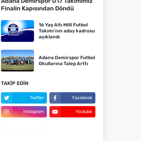
Adana Demirspor U17 Takımımız
Finalin Kapısından Döndü
16 Yaş Altı Milli Futbol
Takımı'nın aday kadrosu
açıklandı
Adana Demirspor Futbol
Okullarına Talep Arttı
TAKIP EDIN
Twitter
Facebook
Instagram
Youtube