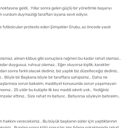
oktasına geldi.. Yıllar sonra gelen güçlü bir yönetimle başarıyı
 vurdum duymazlığı taraftarı isyana sevk ediyor.
 futbolcuları protesto eden Şimşekler Grubu, az öncede yazılı
lamaz, alınan kâbus gibi sonuçlara rağmen bu kadar rahat olamaz..
dar duygusuz, ruhsuz olamaz.. Eğer oluyorsa kişilik, karakter
an sonra farklı olacak dediniz, biz yaptık biz düzelteceğiz dediniz..
.. Böyle bir Başkana böyle bir taraftara sahipsiniz.. Daha ne
adaşlarınıza sorun bakalım, maddiyat konusunda sorun yaşamayan
ınız.. 25 yıldır bu kulüpte ilk kez maddi sıkıntı yok.. Yediğiniz
alar attınız.. Size rahat mı batıyor.. Batıyorsa söyleyin batıralım..
 hakkını vereceksiniz.. Bu büyük başkanın sizler için yaptıklarının
eksiniz.. Bundan sonra kötü sonuçlar alıp Adana sokaklarında rahat