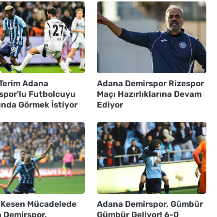
 Terim Adana
Adana Demirspor Rizespor
spor'lu Futbolcuyu
Maçı Hazırlıklarına Devam
ında Görmek İstiyor
Ediyor
 Kesen Mücadelede
Adana Demirspor, Gümbür
 Demirspor,
Gümbür Geliyor! 6-0