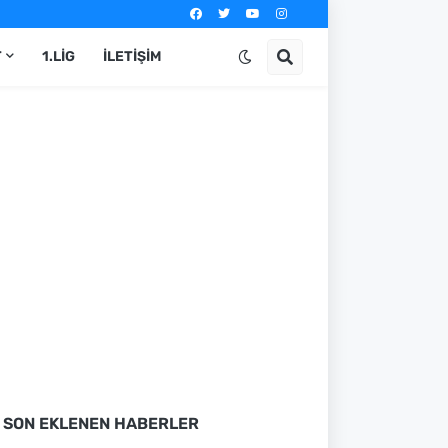
T
1.LIG
İLETIŞIM
SON EKLENEN HABERLER