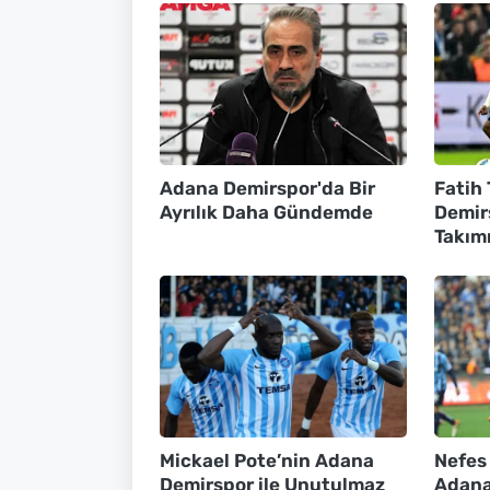
Adana Demirspor'da Bir
Fatih
Ayrılık Daha Gündemde
Demir
Takım
Mickael Pote’nin Adana
Nefes
Demirspor ile Unutulmaz
Adana