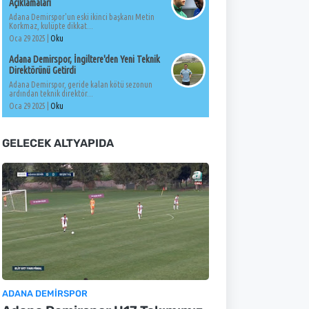
Açıklamaları
Adana Demirspor'un eski ikinci başkanı Metin
Korkmaz, kulüpte dikkat...
Oca 29 2025 |
Oku
Adana Demirspor, İngiltere'den Yeni Teknik
Direktörünü Getirdi
Adana Demirspor, geride kalan kötü sezonun
ardından teknik direktör...
Oca 29 2025 |
Oku
GELECEK ALTYAPIDA
ADANA DEMIRSPOR