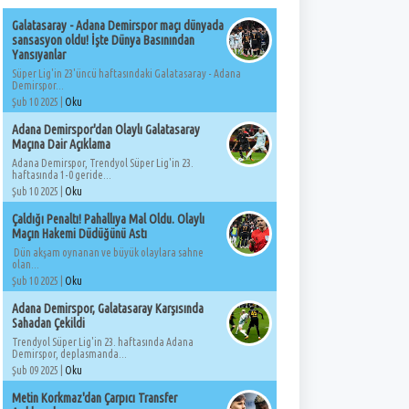
Galatasaray - Adana Demirspor maçı dünyada
sansasyon oldu! İşte Dünya Basınından
Yansıyanlar
Süper Lig'in 23'üncü haftasındaki Galatasaray - Adana
Demirspor...
Şub 10 2025 |
Oku
Adana Demirspor'dan Olaylı Galatasaray
Maçına Dair Açıklama
Adana Demirspor, Trendyol Süper Lig'in 23.
haftasında 1-0 geride...
Şub 10 2025 |
Oku
Çaldığı Penaltı! Pahallıya Mal Oldu. Olaylı
Maçın Hakemi Düdüğünü Astı
Dün akşam oynanan ve büyük olaylara sahne
olan...
Şub 10 2025 |
Oku
Adana Demirspor, Galatasaray Karşısında
Sahadan Çekildi
Trendyol Süper Lig'in 23. haftasında Adana
Demirspor, deplasmanda...
Şub 09 2025 |
Oku
Metin Korkmaz'dan Çarpıcı Transfer