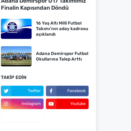
Adana Demirspor U17 Takımımız
Finalin Kapısından Döndü
16 Yaş Altı Milli Futbol
Takımı'nın aday kadrosu
açıklandı
Adana Demirspor Futbol
Okullarına Talep Arttı
TAKIP EDIN
Twitter
Facebook
Instagram
Youtube