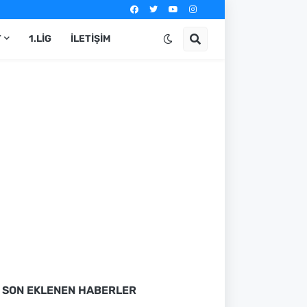
T
1.LIG
İLETIŞIM
SON EKLENEN HABERLER