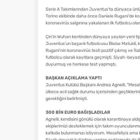
Serie A Takımlarından Juventus'ta dünyaca ünlü Fr
Torino ekibinde daha önce Daniele Rugani'de kor
koronavirüs salgınına yakalanan ilk futbolcu olar
Çin'in Wuhan kentinden dünyaya yayılan yeni ti
Juventus'un başarılı futbolcusu Blaise Matuidi, 
Rugani'nin koronavirüs testi pozitif çıkmış ve İ
futbolcu olarak kayıtlara geçmişti. Siyah-beyazlı
duyurmuş ve herkese test yapmıştı.
BAŞKAN AÇIKLAMA YAPTI
Juventus Kulübü Başkanı Andrea Agnelli, "Mesafel
ülkece acil sağlık durumu içerisinden geçtiklerin
gerektiğini belirtmişti.
300 BİN EURO BAĞIŞLADILAR
Agnelli, kendisini gönüllü olarak karantinaya al
ekiplerimizi desteklemek için takım oyuncuları
katkıda bulunmanızı istiyorum. Mesafeliyiz ama birl
Siyah-beyazlı kulüpten yapılan açıklamada da il