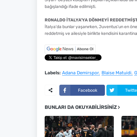
bağışlandığı ifade edilmişti.
RONALDO İTALYA'YA DÖNMEYİ REDDETMİŞT
İtalya'da bunlar yaşanırken, Juventus'un en önem
reddetmiş ve ailesiyle birlikte kendisini karantina 
Labels:
Adana Demirspor
Blaise Matuidi
G
Facebook
Twitte
BUNLARI DA OKUYABILIRSINIZ