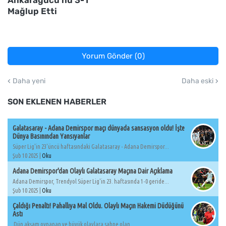
Mağlup Etti
Yorum Gönder (0)
Daha yeni
Daha eski
SON EKLENEN HABERLER
Galatasaray - Adana Demirspor maçı dünyada sansasyon oldu! İşte
Dünya Basınından Yansıyanlar
Süper Lig'in 23'üncü haftasındaki Galatasaray - Adana Demirspor...
Şub 10 2025 |
Oku
Adana Demirspor'dan Olaylı Galatasaray Maçına Dair Açıklama
Adana Demirspor, Trendyol Süper Lig'in 23. haftasında 1-0 geride...
Şub 10 2025 |
Oku
Çaldığı Penaltı! Pahallıya Mal Oldu. Olaylı Maçın Hakemi Düdüğünü
Astı
Dün akşam oynanan ve büyük olaylara sahne olan...