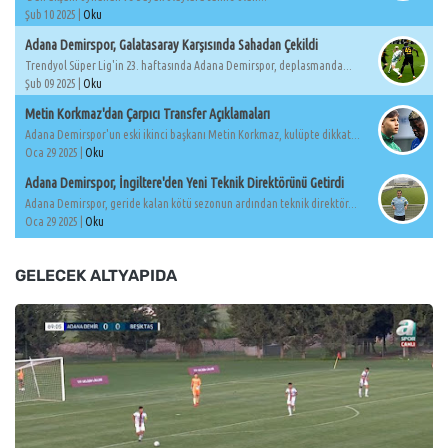
Şub 10 2025 |
Oku
Adana Demirspor, Galatasaray Karşısında Sahadan Çekildi
Trendyol Süper Lig'in 23. haftasında Adana Demirspor, deplasmanda...
Şub 09 2025 |
Oku
Metin Korkmaz'dan Çarpıcı Transfer Açıklamaları
Adana Demirspor'un eski ikinci başkanı Metin Korkmaz, kulüpte dikkat...
Oca 29 2025 |
Oku
Adana Demirspor, İngiltere'den Yeni Teknik Direktörünü Getirdi
Adana Demirspor, geride kalan kötü sezonun ardından teknik direktör...
Oca 29 2025 |
Oku
GELECEK ALTYAPIDA