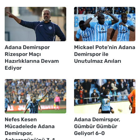
Adana Demirspor
Mickael Pote’nin Adana
Rizespor Maçı
Demirspor ile
Hazırlıklarına Devam
Unutulmaz Anıları
Ediyor
Nefes Kesen
Adana Demirspor,
Mücadelede Adana
Gümbür Gümbür
Demirspor,
Geliyor! 6-0
Ankaragücü'nü 3-1