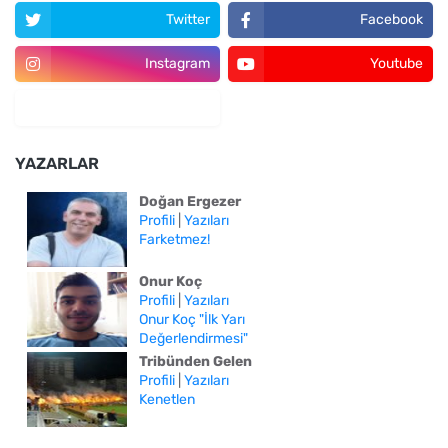
Twitter
Facebook
Instagram
Youtube
YAZARLAR
Doğan Ergezer
Profili
|
Yazıları
Farketmez!
Onur Koç
Profili
|
Yazıları
Onur Koç "İlk Yarı
Değerlendirmesi"
Tribünden Gelen
Profili
|
Yazıları
Kenetlen