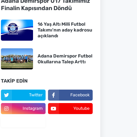
Adana Demirspor U17 Takımımız
Finalin Kapısından Döndü
16 Yaş Altı Milli Futbol
Takımı'nın aday kadrosu
açıklandı
Adana Demirspor Futbol
Okullarına Talep Arttı
TAKIP EDIN
Twitter
Facebook
Instagram
Youtube