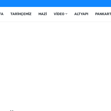
FA
TARIHÇEMIZ
MAZI
VIDEO
ALTYAPI
PANKAR