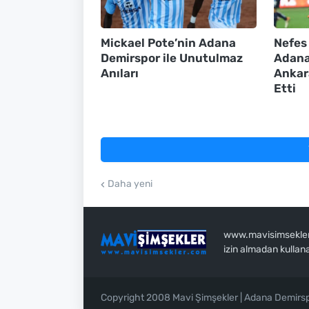
Mickael Pote’nin Adana
Nefes
Demirspor ile Unutulmaz
Adana
Anıları
Ankar
Etti
Daha yeni
www.mavisimsekler.c
izin almadan kullan
Copyright 2008 Mavi Şimşekler | Adana Demirs