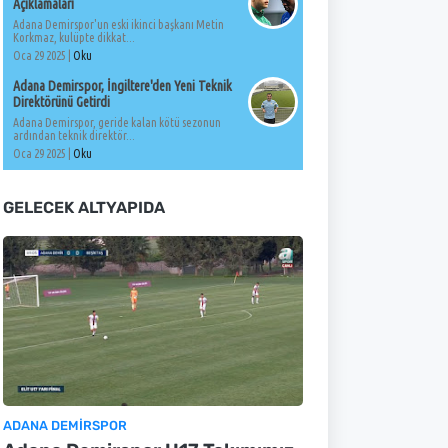
Açıklamaları
Adana Demirspor'un eski ikinci başkanı Metin
Korkmaz, kulüpte dikkat...
Oca 29 2025 |
Oku
Adana Demirspor, İngiltere'den Yeni Teknik
Direktörünü Getirdi
Adana Demirspor, geride kalan kötü sezonun
ardından teknik direktör...
Oca 29 2025 |
Oku
GELECEK ALTYAPIDA
ADANA DEMIRSPOR