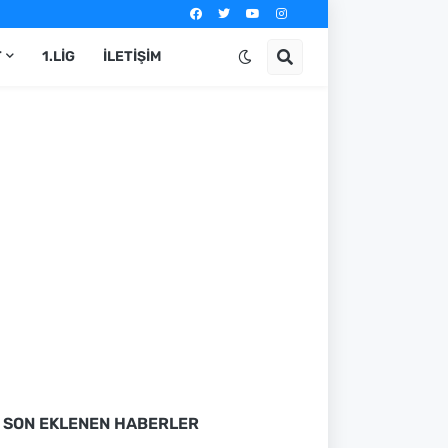
T
1.LIG
İLETIŞIM
SON EKLENEN HABERLER