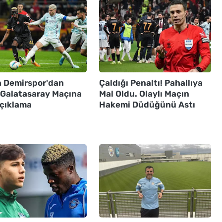
 Demirspor'dan
Çaldığı Penaltı! Pahallıya
ı Galatasaray Maçına
Mal Oldu. Olaylı Maçın
Açıklama
Hakemi Düdüğünü Astı