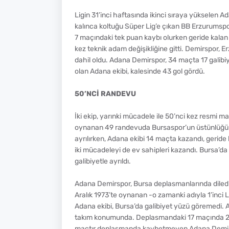
Ligin 31’inci haftasında ikinci sıraya yükselen 
kalınca koltuğu Süper Lig’e çıkan BB Erzurumspo
7 maçındaki tek puan kaybı olurken geride kalan 
kez teknik adam değişikliğine gitti. Demirspor, E
dahil oldu. Adana Demirspor, 34 maçta 17 galibiyet
olan Adana ekibi, kalesinde 43 gol gördü.
50’NCİ RANDEVU
İki ekip, yarınki mücadele ile 50’nci kez resmi 
oynanan 49 randevuda Bursaspor’un üstünlüğü di
ayrılırken, Adana ekibi 14 maçta kazandı, geride 
iki mücadeleyi de ev sahipleri kazandı. Bursa’d
galibiyetle ayrıldı.
Adana Demirspor, Bursa deplasmanlarında dilediği
Aralık 1973’te oynanan -o zamanki adıyla 1’inci 
Adana ekibi, Bursa’da galibiyet yüzü göremedi.
takım konumunda. Deplasmandaki 17 maçında 29 p
maçtır deplasmanda kaybetmeyen Adana Demirsp