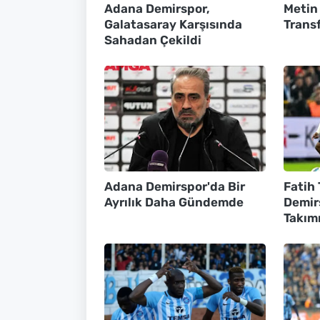
Adana Demirspor,
Metin
Galatasaray Karşısında
Transf
Sahadan Çekildi
Adana Demirspor'da Bir
Fatih
Ayrılık Daha Gündemde
Demir
Takım