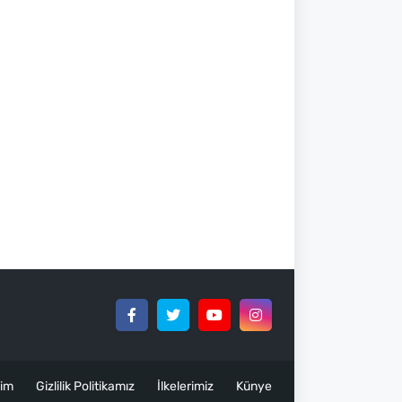
şim
Gizlilik Politikamız
İlkelerimiz
Künye