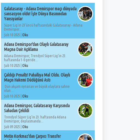
Galatasaray - Adana Demirspor maçı dünyada
sansasyon oldu! İşte Dünya Basınından
Yansıyanlar
Süper Lig'in 23'üncü haftasındaki Galatasaray - Adana
Demirspor...
Şub 10 2025 |
Oku
Adana Demirspor'dan Olaylı Galatasaray
Maçına Dair Açıklama
Adana Demirspor, Trendyol Süper Lig'in 23.
haftasında 1-0 geride...
Şub 10 2025 |
Oku
Çaldığı Penaltı! Pahallıya Mal Oldu. Olaylı
Maçın Hakemi Düdüğünü Astı
Dün akşam oynanan ve büyük olaylara sahne
olan...
Şub 10 2025 |
Oku
Adana Demirspor, Galatasaray Karşısında
Sahadan Çekildi
Trendyol Süper Lig'in 23. haftasında Adana
Demirspor, deplasmanda...
Şub 09 2025 |
Oku
Metin Korkmaz'dan Çarpıcı Transfer