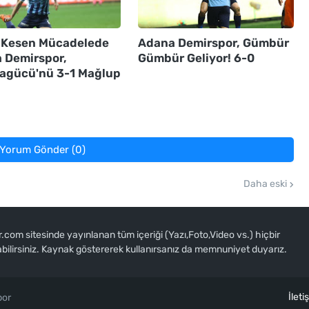
 Kesen Mücadelede
Adana Demirspor, Gümbür
 Demirspor,
Gümbür Geliyor! 6-0
agücü'nü 3-1 Mağlup
Yorum Gönder (0)
Daha eski
om sitesinde yayınlanan tüm içeriği (Yazı,Foto,Video vs.) hiçbir
abilirsiniz. Kaynak göstererek kullanırsanız da memnuniyet duyarız.
İleti
por