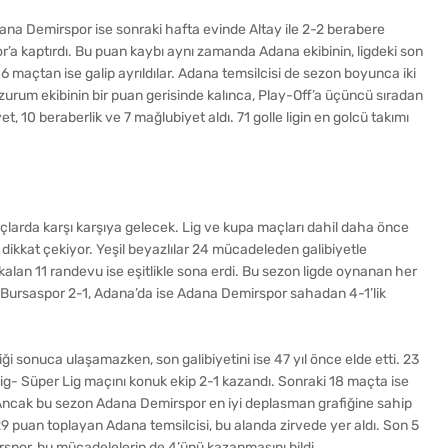
Adana Demirspor ise sonraki hafta evinde Altay ile 2-2 berabere
r’a kaptırdı. Bu puan kaybı aynı zamanda Adana ekibinin, ligdeki son
6 maçtan ise galip ayrıldılar. Adana temsilcisi de sezon boyunca iki
rzurum ekibinin bir puan gerisinde kalınca, Play-Off’a üçüncü sıradan
, 10 beraberlik ve 7 mağlubiyet aldı. 71 golle ligin en golcü takımı
maçlarda karşı karşıya gelecek. Lig ve kupa maçları dahil daha önce
kkat çekiyor. Yeşil beyazlılar 24 mücadeleden galibiyetle
kalan 11 randevu ise eşitlikle sona erdi. Bu sezon ligde oynanan her
a Bursaspor 2-1, Adana’da ise Adana Demirspor sahadan 4-1’lik
 sonuca ulaşamazken, son galibiyetini ise 47 yıl önce elde etti. 23
Lig- Süper Lig maçını konuk ekip 2-1 kazandı. Sonraki 18 maçta ise
 Ancak bu sezon Adana Demirspor en iyi deplasman grafiğine sahip
uan toplayan Adana temsilcisi, bu alanda zirvede yer aldı. Son 5
or, bu mücadelelerin de 4’ünü kazanmasını bildi.