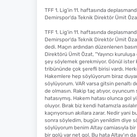
TFF 1. Lig'in 11. haftasında deplasma
Demirspor'da Teknik Direktör Ümit Özat
TFF 1. Lig'in 11. haftasında deplasma
Demirspor'da Teknik Direktör Ümit Özat
dedi. Maçın ardından düzenlenen bası
Direktörü Ümit Özat, "Yayıncı kuruluşa
şey söylemek gerekmiyor. Gönül ister k
tribününde çok şerefli birisi vardı. He
Hakemlere hep söylüyorum biraz duyarlı
söylüyorum. VAR varsa gitsin penaltı de
de olmasın. Rakip taç atıyor, oyuncum
hatasıymış. Hakem hatası olunca gol yiy
oluyor. Bırak biz kendi hatamızla asılal
kaçırıyorsun akıllara zarar. Nedir yani
sonra söyledim, bugün yenildim diye s
söylüyorum benim Altay camiasıyla bir
bir golü var net gol. Bu hata Altay'ın da