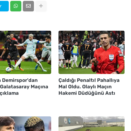
r
 Demirspor'dan
Çaldığı Penaltı! Pahallıya
ı Galatasaray Maçına
Mal Oldu. Olaylı Maçın
Açıklama
Hakemi Düdüğünü Astı