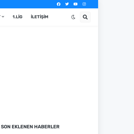
T
1.LIG
İLETIŞIM
SON EKLENEN HABERLER