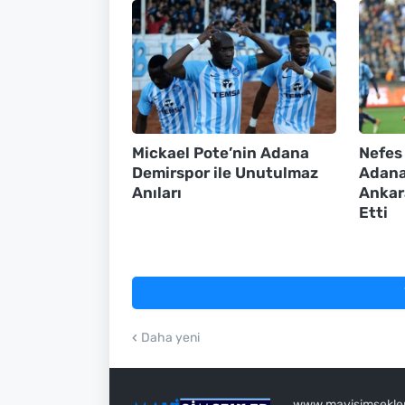
Mickael Pote’nin Adana
Nefes
Demirspor ile Unutulmaz
Adana
Anıları
Ankar
Etti
Daha yeni
www.mavisimsekler.c