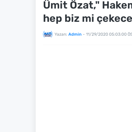
Ümit Özat," Hakem
hep biz mi çekec
Yazan:
Admin
-
11/29/2020 05:03:00 Ö