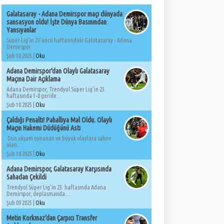
Galatasaray - Adana Demirspor maçı dünyada
sansasyon oldu! İşte Dünya Basınından
Yansıyanlar
Süper Lig'in 23'üncü haftasındaki Galatasaray - Adana
Demirspor...
Şub 10 2025 |
Oku
Adana Demirspor'dan Olaylı Galatasaray
Maçına Dair Açıklama
Adana Demirspor, Trendyol Süper Lig'in 23.
haftasında 1-0 geride...
Şub 10 2025 |
Oku
Çaldığı Penaltı! Pahallıya Mal Oldu. Olaylı
Maçın Hakemi Düdüğünü Astı
Dün akşam oynanan ve büyük olaylara sahne
olan...
Şub 10 2025 |
Oku
Adana Demirspor, Galatasaray Karşısında
Sahadan Çekildi
Trendyol Süper Lig'in 23. haftasında Adana
Demirspor, deplasmanda...
Şub 09 2025 |
Oku
Metin Korkmaz'dan Çarpıcı Transfer