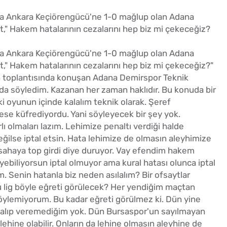
nda Ankara Keçiörengücü'ne 1-0 mağlup olan Adana
," Hakem hatalarının cezalarını hep biz mi çekeceğiz?
nda Ankara Keçiörengücü'ne 1-0 mağlup olan Adana
," Hakem hatalarının cezalarını hep biz mi çekeceğiz?"
n toplantısında konuşan Adana Demirspor Teknik
 da söyledim. Kazanan her zaman haklıdır. Bu konuda bir
i oyunun içinde kalalım teknik olarak. Şeref
rkese küfrediyordu. Yani söyleyecek bir şey yok.
 olmaları lazım. Lehimize penaltı verdiği halde
ğilse iptal etsin. Hata lehimize de olmasın aleyhimize
 sahaya top girdi diye duruyor. Vay efendim hakem
ebiliyorsun iptal olmuyor ama kural hatası olunca iptal
ım. Senin hatanla biz neden asılalım? Bir ofsaytlar
 bu lig böyle eğreti görülecek? Her yendiğim maçtan
öylemiyorum. Bu kadar eğreti görülmez ki. Dün yine
 alıp veremediğim yok. Dün Bursaspor'un sayılmayan
 lehine olabilir. Onların da lehine olmasın aleyhine de