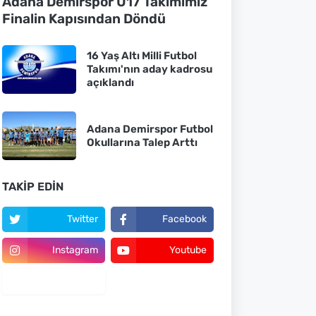
Adana Demirspor U17 Takımımız
Finalin Kapısından Döndü
16 Yaş Altı Milli Futbol
Takımı'nın aday kadrosu
açıklandı
Adana Demirspor Futbol
Okullarına Talep Arttı
TAKIP EDIN
Twitter
Facebook
Instagram
Youtube