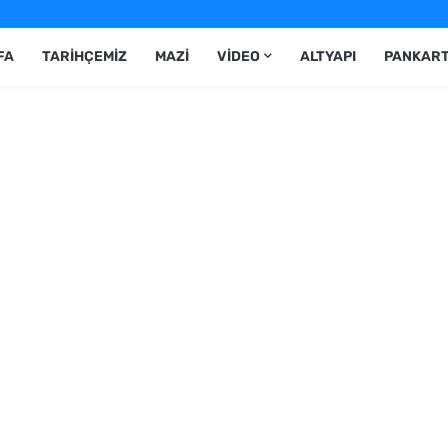
FA
TARIHÇEMIZ
MAZI
VIDEO
ALTYAPI
PANKAR