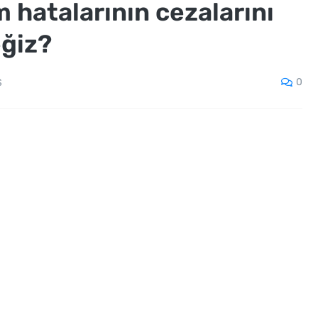
 hatalarının cezalarını
eğiz?
0
S