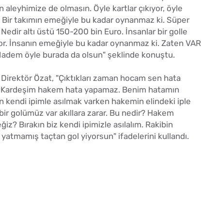
 aleyhimize de olmasın. Öyle kartlar çıkıyor, öyle
 ki. Bir takımın emeğiyle bu kadar oynanmaz ki. Süper
Nedir altı üstü 150-200 bin Euro. İnsanlar bir golle
or. İnsanın emeğiyle bu kadar oynanmaz ki. Zaten VAR
. Madem öyle burada da olsun" şeklinde konuştu.
k Direktör Özat, "Çıktıkları zaman hocam sen hata
 Kardeşim hakem hata yapamaz. Benim hatamın
kendi ipimle asılmak varken hakemin elindeki iple
ir golümüz var akıllara zarar. Bu nedir? Hakem
ğiz? Bırakın biz kendi ipimizle asılalım. Rakibin
yatmamış taçtan gol yiyorsun" ifadelerini kullandı.