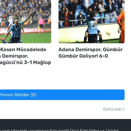
 Kesen Mücadelede
Adana Demirspor, Gümbür
 Demirspor,
Gümbür Geliyor! 6-0
agücü'nü 3-1 Mağlup
Yorum Gönder (0)
Daha eski
om sitesinde yayınlanan tüm içeriği (Yazı,Foto,Video vs.) hiçbir