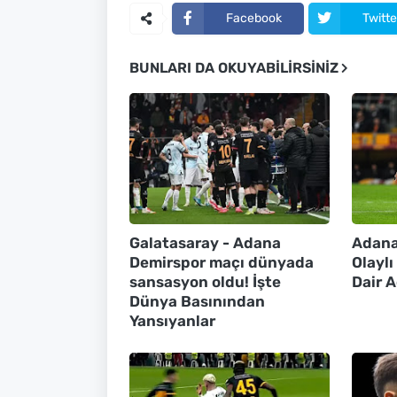
Facebook
Twitte
BUNLARI DA OKUYABILIRSINIZ
Galatasaray - Adana
Adana
Demirspor maçı dünyada
Olayl
sansasyon oldu! İşte
Dair 
Dünya Basınından
Yansıyanlar