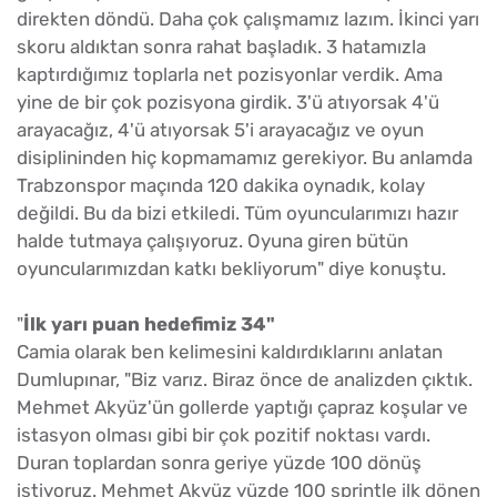
direkten döndü. Daha çok çalışmamız lazım. İkinci yarı
skoru aldıktan sonra rahat başladık. 3 hatamızla
kaptırdığımız toplarla net pozisyonlar verdik. Ama
yine de bir çok pozisyona girdik. 3'ü atıyorsak 4'ü
arayacağız, 4'ü atıyorsak 5'i arayacağız ve oyun
disiplininden hiç kopmamamız gerekiyor. Bu anlamda
Trabzonspor maçında 120 dakika oynadık, kolay
değildi. Bu da bizi etkiledi. Tüm oyuncularımızı hazır
halde tutmaya çalışıyoruz. Oyuna giren bütün
oyuncularımızdan katkı bekliyorum" diye konuştu.
"
İlk yarı puan hedefimiz 34"
Camia olarak ben kelimesini kaldırdıklarını anlatan
Dumlupınar, "Biz varız. Biraz önce de analizden çıktık.
Mehmet Akyüz'ün gollerde yaptığı çapraz koşular ve
istasyon olması gibi bir çok pozitif noktası vardı.
Duran toplardan sonra geriye yüzde 100 dönüş
istiyoruz. Mehmet Akyüz yüzde 100 sprintle ilk dönen