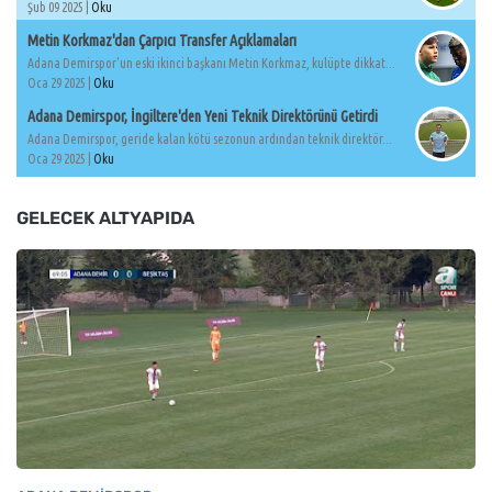
Şub 09 2025 |
Oku
Metin Korkmaz'dan Çarpıcı Transfer Açıklamaları
Adana Demirspor'un eski ikinci başkanı Metin Korkmaz, kulüpte dikkat...
Oca 29 2025 |
Oku
Adana Demirspor, İngiltere'den Yeni Teknik Direktörünü Getirdi
Adana Demirspor, geride kalan kötü sezonun ardından teknik direktör...
Oca 29 2025 |
Oku
GELECEK ALTYAPIDA