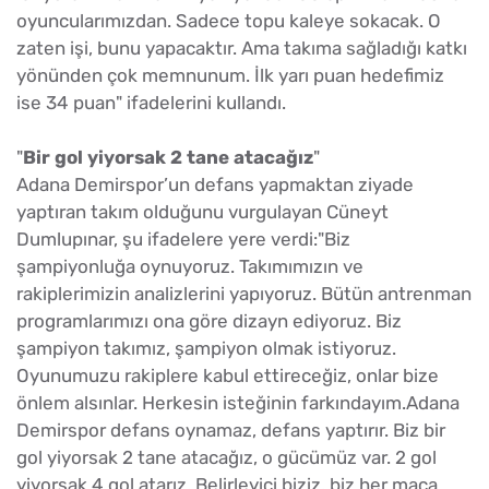
oyuncularımızdan. Sadece topu kaleye sokacak. O
zaten işi, bunu yapacaktır. Ama takıma sağladığı katkı
yönünden çok memnunum. İlk yarı puan hedefimiz
ise 34 puan" ifadelerini kullandı.
"
Bir gol yiyorsak 2 tane atacağız
"
Adana Demirspor’un defans yapmaktan ziyade
yaptıran takım olduğunu vurgulayan Cüneyt
Dumlupınar, şu ifadelere yere verdi:"Biz
şampiyonluğa oynuyoruz. Takımımızın ve
rakiplerimizin analizlerini yapıyoruz. Bütün antrenman
programlarımızı ona göre dizayn ediyoruz. Biz
şampiyon takımız, şampiyon olmak istiyoruz.
Oyunumuzu rakiplere kabul ettireceğiz, onlar bize
önlem alsınlar. Herkesin isteğinin farkındayım.Adana
Demirspor defans oynamaz, defans yaptırır. Biz bir
gol yiyorsak 2 tane atacağız, o gücümüz var. 2 gol
yiyorsak 4 gol atarız. Belirleyici biziz, biz her maça