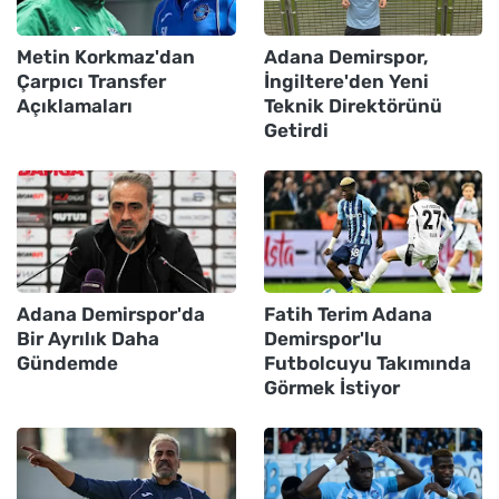
Metin Korkmaz'dan
Adana Demirspor,
Çarpıcı Transfer
İngiltere'den Yeni
Açıklamaları
Teknik Direktörünü
Getirdi
Adana Demirspor'da
Fatih Terim Adana
Bir Ayrılık Daha
Demirspor'lu
Gündemde
Futbolcuyu Takımında
Görmek İstiyor