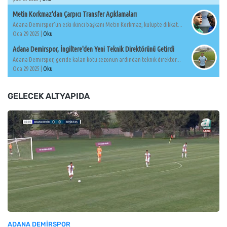
Metin Korkmaz'dan Çarpıcı Transfer Açıklamaları
Adana Demirspor'un eski ikinci başkanı Metin Korkmaz, kulüpte dikkat...
Oca 29 2025 |
Oku
Adana Demirspor, İngiltere'den Yeni Teknik Direktörünü Getirdi
Adana Demirspor, geride kalan kötü sezonun ardından teknik direktör...
Oca 29 2025 |
Oku
GELECEK ALTYAPIDA
ADANA DEMIRSPOR