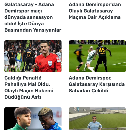
Galatasaray - Adana
Adana Demirspor'dan
Demirspor maçı
Olaylı Galatasaray
dünyada sansasyon
Maçına Dair Açıklama
oldu! İşte Dünya
Basınından Yansıyanlar
Çaldığı Penaltı!
Adana Demirspor,
Pahallıya Mal Oldu.
Galatasaray Karşısında
Olaylı Maçın Hakemi
Sahadan Çekildi
Düdüğünü Astı