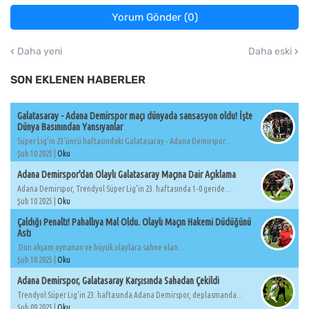
Yorum Gönder (0)
Daha yeni
Daha eski
SON EKLENEN HABERLER
Galatasaray - Adana Demirspor maçı dünyada sansasyon oldu! İşte
Dünya Basınından Yansıyanlar
Süper Lig'in 23'üncü haftasındaki Galatasaray - Adana Demirspor...
Şub 10 2025 |
Oku
Adana Demirspor'dan Olaylı Galatasaray Maçına Dair Açıklama
Adana Demirspor, Trendyol Süper Lig'in 23. haftasında 1-0 geride...
Şub 10 2025 |
Oku
Çaldığı Penaltı! Pahallıya Mal Oldu. Olaylı Maçın Hakemi Düdüğünü
Astı
Dün akşam oynanan ve büyük olaylara sahne olan...
Şub 10 2025 |
Oku
Adana Demirspor, Galatasaray Karşısında Sahadan Çekildi
Trendyol Süper Lig'in 23. haftasında Adana Demirspor, deplasmanda...
Şub 09 2025 |
Oku