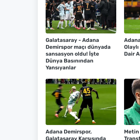
Galatasaray - Adana
Adana
Demirspor maçı dünyada
Olayl
sansasyon oldu! İşte
Dair 
Dünya Basınından
Yansıyanlar
Adana Demirspor,
Metin
Galatasaray Karşısında
Transf