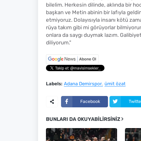
bilelim. Herkesin dilinde, aklında bir 
başkan ve Metin abinin bir lafıyla geldi
etmiyoruz. Dolayısıyla insanı kötü zaman
rüya takım gibi mi görüyorlar bilmiyoru
onlara da saygı duymak lazım. Galibiye
diliyorum."
Labels:
Adana Demirspor
ümit özat
Facebook
Twitte
BUNLARI DA OKUYABILIRSINIZ