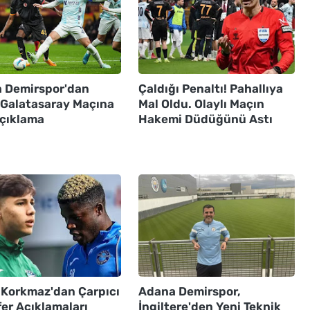
 Demirspor'dan
Çaldığı Penaltı! Pahallıya
ı Galatasaray Maçına
Mal Oldu. Olaylı Maçın
Açıklama
Hakemi Düdüğünü Astı
 Korkmaz'dan Çarpıcı
Adana Demirspor,
er Açıklamaları
İngiltere'den Yeni Teknik