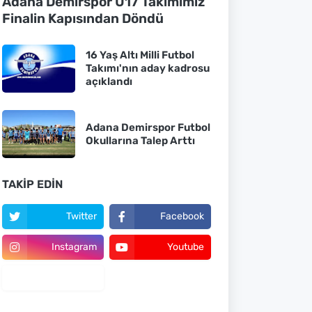
Adana Demirspor U17 Takımımız
Finalin Kapısından Döndü
16 Yaş Altı Milli Futbol
Takımı'nın aday kadrosu
açıklandı
Adana Demirspor Futbol
Okullarına Talep Arttı
TAKIP EDIN
Twitter
Facebook
Instagram
Youtube