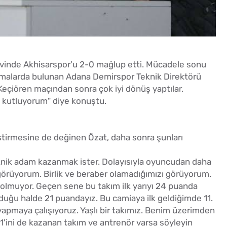
 evinde Akhisarspor'u 2-0 mağlup etti. Mücadele sonu
lamalarda bulunan Adana Demirspor Teknik Direktörü
eçiören maçından sonra çok iyi dönüş yaptılar.
 kutluyorum" diye konuştu.
eştirmesine de değinen Özat, daha sonra şunları
eknik adam kazanmak ister. Dolayısıyla oyuncudan daha
görüyorum. Birlik ve beraber olamadığımızı görüyorum.
muyor. Geçen sene bu takım ilk yarıyı 24 puanda
uğu halde 21 puandayız. Bu camiaya ilk geldiğimde 11.
r yapmaya çalışıyoruz. Yaşlı bir takımız. Benim üzerimden
 11'ini de kazanan takım ve antrenör varsa söyleyin