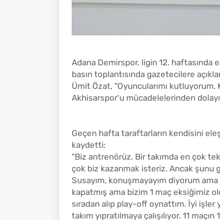
Adana Demirspor, ligin 12. haftasında
basın toplantısında gazetecilere açık
Ümit Özat, "Oyuncularımı kutluyorum. K
Akhisarspor'u mücadelelerinden dolayı
Geçen hafta taraftarların kendisini el
kaydetti:
"Biz antrenörüz. Bir takımda en çok t
çok biz kazanmak isteriz. Ancak şunu 
Susayım, konuşmayayım diyorum ama ol
kapatmış ama bizim 1 maç eksiğimiz old
sıradan alıp play-off oynattım. İyi işle
takım yıpratılmaya çalışılıyor. 11 maçın