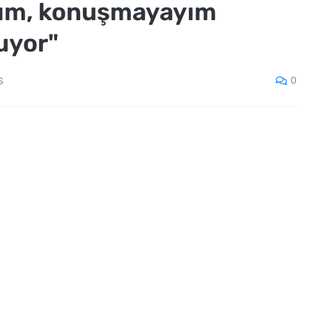
yım, konuşmayayım
uyor"
0
S