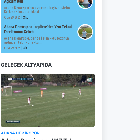
Açıklamaları
Adana Demirspor'un eski ikinci başkanı Metin
Korkmaz, kulüpte dikkat...
Oca 29 2025 |
Oku
Adana Demirspor, İngiltere'den Yeni Teknik
Direktörünü Getirdi
Adana Demirspor, geride kalan kötü sezonun
ardından teknik direktör...
Oca 29 2025 |
Oku
GELECEK ALTYAPIDA
ADANA DEMIRSPOR