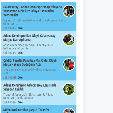
Galatasaray - Adana Demirspor maçı dünyada
sansasyon oldu! İşte Dünya Basınından
Yansıyanlar
Süper Lig'in 23'üncü haftasındaki Galatasaray - Adana
Demirspor...
Şub 10 2025 |
Oku
Adana Demirspor'dan Olaylı Galatasaray
Maçına Dair Açıklama
Adana Demirspor, Trendyol Süper Lig'in 23.
haftasında 1-0 geride...
Şub 10 2025 |
Oku
Çaldığı Penaltı! Pahallıya Mal Oldu. Olaylı
Maçın Hakemi Düdüğünü Astı
Dün akşam oynanan ve büyük olaylara sahne
olan...
Şub 10 2025 |
Oku
Adana Demirspor, Galatasaray Karşısında
Sahadan Çekildi
Trendyol Süper Lig'in 23. haftasında Adana
Demirspor, deplasmanda...
Şub 09 2025 |
Oku
Metin Korkmaz'dan Çarpıcı Transfer