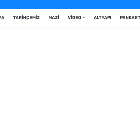
FA
TARIHÇEMIZ
MAZI
VIDEO
ALTYAPI
PANKAR