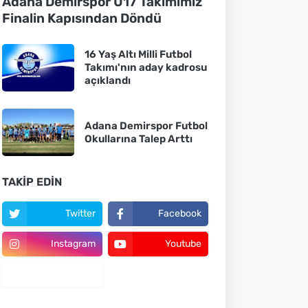
Adana Demirspor U17 Takımımız
Finalin Kapısından Döndü
16 Yaş Altı Milli Futbol
Takımı'nın aday kadrosu
açıklandı
Adana Demirspor Futbol
Okullarına Talep Arttı
TAKIP EDIN
Twitter
Facebook
Instagram
Youtube