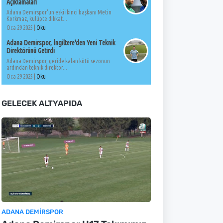
Açıklamaları
Adana Demirspor'un eski ikinci başkanı Metin
Korkmaz, kulüpte dikkat...
Oca 29 2025 |
Oku
Adana Demirspor, İngiltere'den Yeni Teknik
Direktörünü Getirdi
Adana Demirspor, geride kalan kötü sezonun
ardından teknik direktör...
Oca 29 2025 |
Oku
GELECEK ALTYAPIDA
ADANA DEMIRSPOR