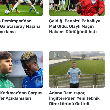
 Demirspor'dan
Çaldığı Penaltı! Pahallıya
ı Galatasaray Maçına
Mal Oldu. Olaylı Maçın
Açıklama
Hakemi Düdüğünü Astı
 Korkmaz'dan Çarpıcı
Adana Demirspor,
er Açıklamaları
İngiltere'den Yeni Teknik
Direktörünü Getirdi