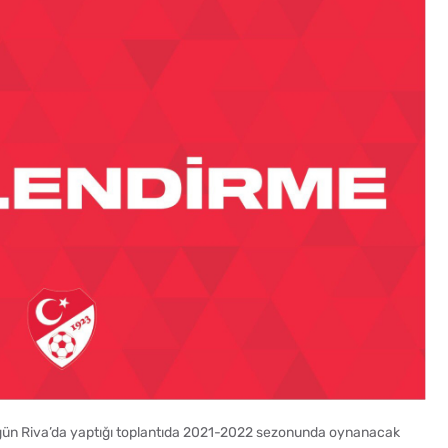
gün Riva’da yaptığı toplantıda 2021-2022 sezonunda oynanacak