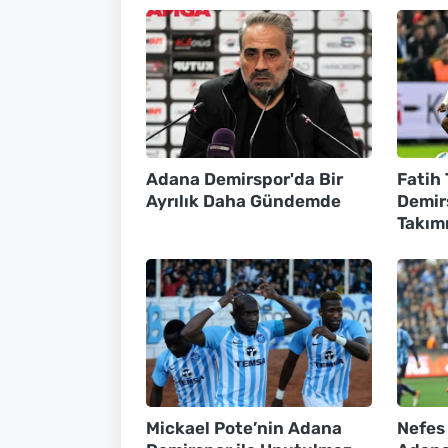
Adana Demirspor'da Bir
Fatih
Ayrılık Daha Gündemde
Demir
Takım
Mickael Pote’nin Adana
Nefes