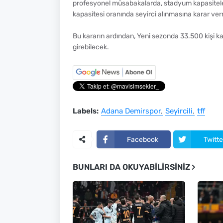
profesyonel müsabakalarda, stadyum kapasiteleri
kapasitesi oranında seyirci alınmasına karar verm
Bu kararın ardından, Yeni sezonda 33.500 kişi k
girebilecek.
Labels:
Adana Demirspor
Seyircili
tff
Facebook
Twitte
BUNLARI DA OKUYABILIRSINIZ