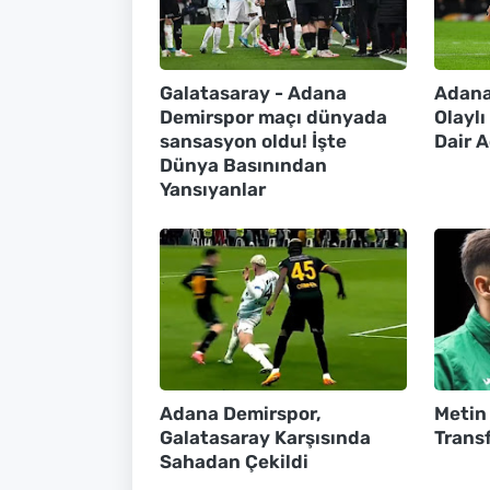
Galatasaray - Adana
Adana
Demirspor maçı dünyada
Olayl
sansasyon oldu! İşte
Dair 
Dünya Basınından
Yansıyanlar
Adana Demirspor,
Metin
Galatasaray Karşısında
Transf
Sahadan Çekildi