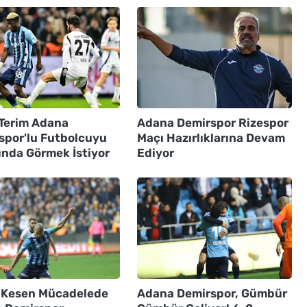
 Terim Adana
Adana Demirspor Rizespor
spor'lu Futbolcuyu
Maçı Hazırlıklarına Devam
ında Görmek İstiyor
Ediyor
 Kesen Mücadelede
Adana Demirspor, Gümbür