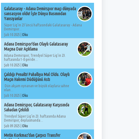
Galatasaray - Adana Demirspor maçı dünyada
sansasyon oldu! İşte Dünya Basınından
Yansıyanlar
Süper Lig'in 23'üncü haftasındaki Galatasaray - Adana
Demirspor...
Şub 10 2025 |
Oku
Adana Demirspor'dan Olaylı Galatasaray
Maçına Dair Açıklama
Adana Demirspor, Trendyol Süper Lig'in 23.
haftasında 1-0 geride...
Şub 10 2025 |
Oku
Çaldığı Penaltı! Pahallıya Mal Oldu. Olaylı
Maçın Hakemi Düdüğünü Astı
Dün akşam oynanan ve büyük olaylara sahne
olan...
Şub 10 2025 |
Oku
Adana Demirspor, Galatasaray Karşısında
Sahadan Çekildi
Trendyol Süper Lig'in 23. haftasında Adana
Demirspor, deplasmanda...
Şub 09 2025 |
Oku
Metin Korkmaz'dan Çarpıcı Transfer