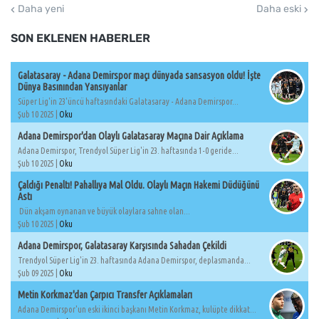
Daha yeni
Daha eski
SON EKLENEN HABERLER
Galatasaray - Adana Demirspor maçı dünyada sansasyon oldu! İşte
Dünya Basınından Yansıyanlar
Süper Lig'in 23'üncü haftasındaki Galatasaray - Adana Demirspor...
Şub 10 2025 |
Oku
Adana Demirspor'dan Olaylı Galatasaray Maçına Dair Açıklama
Adana Demirspor, Trendyol Süper Lig'in 23. haftasında 1-0 geride...
Şub 10 2025 |
Oku
Çaldığı Penaltı! Pahallıya Mal Oldu. Olaylı Maçın Hakemi Düdüğünü
Astı
Dün akşam oynanan ve büyük olaylara sahne olan...
Şub 10 2025 |
Oku
Adana Demirspor, Galatasaray Karşısında Sahadan Çekildi
Trendyol Süper Lig'in 23. haftasında Adana Demirspor, deplasmanda...
Şub 09 2025 |
Oku
Metin Korkmaz'dan Çarpıcı Transfer Açıklamaları
Adana Demirspor'un eski ikinci başkanı Metin Korkmaz, kulüpte dikkat...