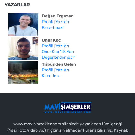
YAZARLAR
Doğan Ergezer
Profili
|
Yazıları
Farketmez!
Onur Koç
Profili
|
Yazıları
Onur Koç "İlk Yarı
Değerlendirmesi"
Tribünden Gelen
Profili
|
Yazıları
Kenetlen
www.mavisimsekler.com sitesinde yayınlanan tüm içeriği
(Yazı,Foto,Video vs.) hiçbir izin almadan kullanabilirsiniz. Kaynak