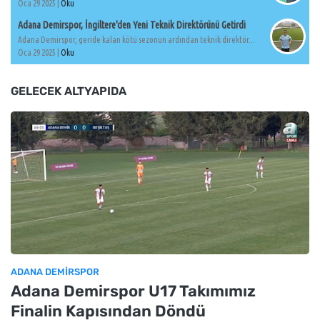
Oca 29 2025 |
Oku
Adana Demirspor, İngiltere'den Yeni Teknik Direktörünü Getirdi
Adana Demirspor, geride kalan kötü sezonun ardından teknik direktör...
Oca 29 2025 |
Oku
GELECEK ALTYAPIDA
ADANA DEMIRSPOR
Adana Demirspor U17 Takımımız
Finalin Kapısından Döndü