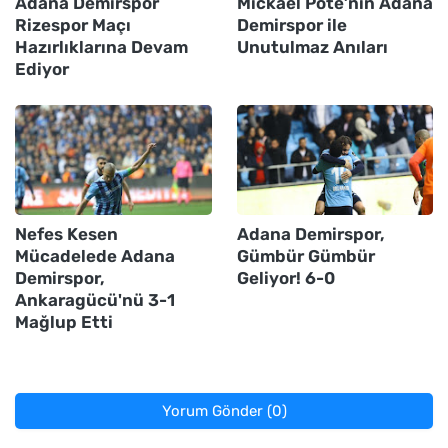
Adana Demirspor
Mickael Pote’nin Adana
Rizespor Maçı
Demirspor ile
Hazırlıklarına Devam
Unutulmaz Anıları
Ediyor
Nefes Kesen
Adana Demirspor,
Mücadelede Adana
Gümbür Gümbür
Demirspor,
Geliyor! 6-0
Ankaragücü'nü 3-1
Mağlup Etti
Yorum Gönder (0)