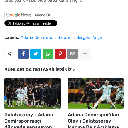
Oldu yazık yazık oldu biraz kendisi için.
Labels:
Adana Demirspor
Balotelli
Sergen Yalçın
BUNLARI DA OKUYABILIRSINIZ
Galatasaray - Adana
Adana Demirspor'dan
Demirspor maçı
Olaylı Galatasaray
dünyada sansasyon
Maçına Dair Açıklama