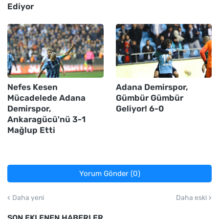
Ediyor
Nefes Kesen
Adana Demirspor,
Mücadelede Adana
Gümbür Gümbür
Demirspor,
Geliyor! 6-0
Ankaragücü'nü 3-1
Mağlup Etti
Yorum Gönder (0)
Daha yeni
Daha eski
SON EKLENEN HABERLER