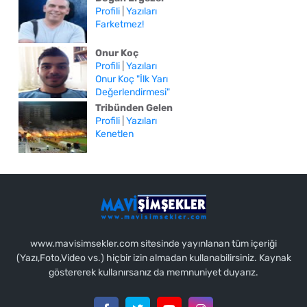
Profili
|
Yazıları
Farketmez!
Onur Koç
Profili
|
Yazıları
Onur Koç "İlk Yarı
Değerlendirmesi"
Tribünden Gelen
Profili
|
Yazıları
Kenetlen
www.mavisimsekler.com sitesinde yayınlanan tüm içeriği
(Yazı,Foto,Video vs.) hiçbir izin almadan kullanabilirsiniz. Kaynak
göstererek kullanırsanız da memnuniyet duyarız.