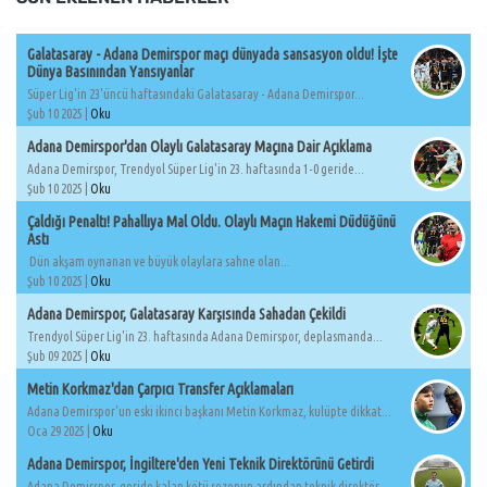
Galatasaray - Adana Demirspor maçı dünyada sansasyon oldu! İşte
Dünya Basınından Yansıyanlar
Süper Lig'in 23'üncü haftasındaki Galatasaray - Adana Demirspor...
Şub 10 2025 |
Oku
Adana Demirspor'dan Olaylı Galatasaray Maçına Dair Açıklama
Adana Demirspor, Trendyol Süper Lig'in 23. haftasında 1-0 geride...
Şub 10 2025 |
Oku
Çaldığı Penaltı! Pahallıya Mal Oldu. Olaylı Maçın Hakemi Düdüğünü
Astı
Dün akşam oynanan ve büyük olaylara sahne olan...
Şub 10 2025 |
Oku
Adana Demirspor, Galatasaray Karşısında Sahadan Çekildi
Trendyol Süper Lig'in 23. haftasında Adana Demirspor, deplasmanda...
Şub 09 2025 |
Oku
Metin Korkmaz'dan Çarpıcı Transfer Açıklamaları
Adana Demirspor'un eski ikinci başkanı Metin Korkmaz, kulüpte dikkat...
Oca 29 2025 |
Oku
Adana Demirspor, İngiltere'den Yeni Teknik Direktörünü Getirdi
Adana Demirspor, geride kalan kötü sezonun ardından teknik direktör...