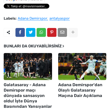
Labels:
Adana Demirspor
antalyaspor
BUNLARI DA OKUYABILIRSINIZ
Galatasaray - Adana
Adana Demirspor'dan
Demirspor maçı
Olaylı Galatasaray
dünyada sansasyon
Maçına Dair Açıklama
oldu! İşte Dünya
Basınından Yansıyanlar