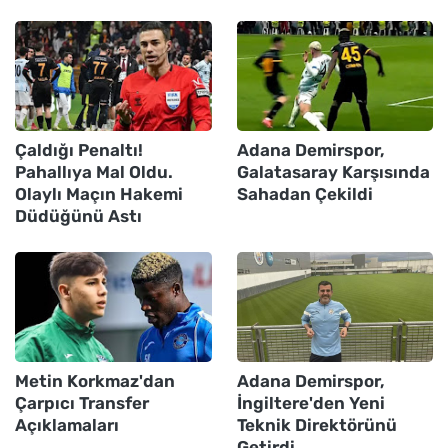
Çaldığı Penaltı!
Adana Demirspor,
Pahallıya Mal Oldu.
Galatasaray Karşısında
Olaylı Maçın Hakemi
Sahadan Çekildi
Düdüğünü Astı
Metin Korkmaz'dan
Adana Demirspor,
Çarpıcı Transfer
İngiltere'den Yeni
Açıklamaları
Teknik Direktörünü
Getirdi