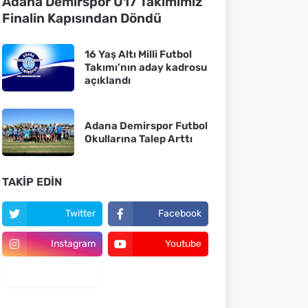
Adana Demirspor U17 Takımımız
Finalin Kapısından Döndü
16 Yaş Altı Milli Futbol
Takımı'nın aday kadrosu
açıklandı
Adana Demirspor Futbol
Okullarına Talep Arttı
TAKIP EDIN
Twitter
Facebook
Instagram
Youtube