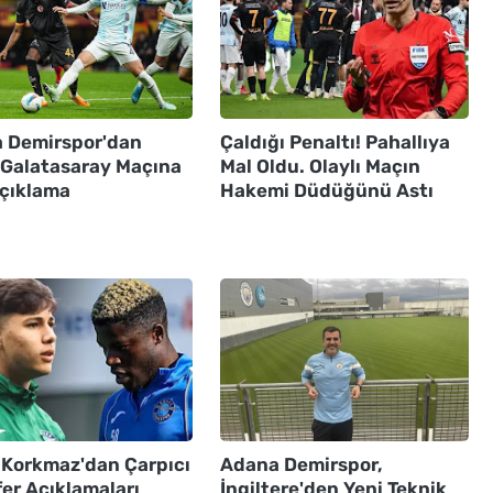
 Demirspor'dan
Çaldığı Penaltı! Pahallıya
ı Galatasaray Maçına
Mal Oldu. Olaylı Maçın
Açıklama
Hakemi Düdüğünü Astı
 Korkmaz'dan Çarpıcı
Adana Demirspor,
er Açıklamaları
İngiltere'den Yeni Teknik