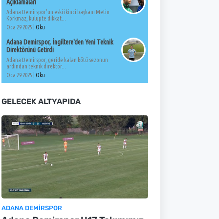
Açıklamaları
Adana Demirspor'un eski ikinci başkanı Metin
Korkmaz, kulüpte dikkat...
Oca 29 2025 |
Oku
Adana Demirspor, İngiltere'den Yeni Teknik
Direktörünü Getirdi
Adana Demirspor, geride kalan kötü sezonun
ardından teknik direktör...
Oca 29 2025 |
Oku
GELECEK ALTYAPIDA
ADANA DEMIRSPOR