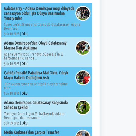
Galatasaray - Adana Demirspor maçı dünyada
sansasyon oldu! İşte Dünya Basınından
Yansıyanlar
Süper Lig'in 23'üncü haftasındaki Galatasaray - Adana
Demirspor...
Şub 10 2025 |
Oku
Adana Demirspor'dan Olaylı Galatasaray
Maçına Dair Açıklama
Adana Demirspor, Trendyol Süper Lig'in 23.
haftasında 1-0 geride...
Şub 10 2025 |
Oku
Çaldığı Penaltı! Pahallıya Mal Oldu. Olaylı
Maçın Hakemi Düdüğünü Astı
Dün akşam oynanan ve büyük olaylara sahne
olan...
Şub 10 2025 |
Oku
Adana Demirspor, Galatasaray Karşısında
Sahadan Çekildi
Trendyol Süper Lig'in 23. haftasında Adana
Demirspor, deplasmanda...
Şub 09 2025 |
Oku
Metin Korkmaz'dan Çarpıcı Transfer