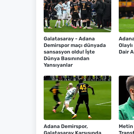
Galatasaray - Adana
Adana
Demirspor maçı dünyada
Olayl
sansasyon oldu! İşte
Dair 
Dünya Basınından
Yansıyanlar
Adana Demirspor,
Metin
Galatasaray Karşısında
Transf