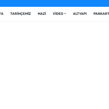
FA
TARIHÇEMIZ
MAZI
VIDEO
ALTYAPI
PANKAR