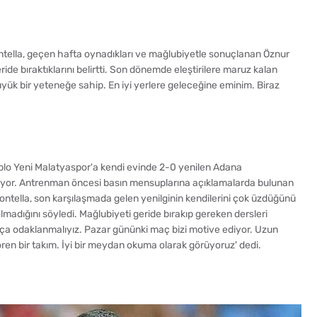
tella, geçen hafta oynadıkları ve mağlubiyetle sonuçlanan Öznur
de bıraktıklarını belirtti. Son dönemde eleştirilere maruz kalan
ük bir yeteneğe sahip. En iyi yerlere geleceğine eminim. Biraz
blo Yeni Malatyaspor'a kendi evinde 2-0 yenilen Adana
rüyor. Antrenman öncesi basın mensuplarına açıklamalarda bulunan
ontella, son karşılaşmada gelen yenilginin kendilerini çok üzdüğünü
adığını söyledi. Mağlubiyeti geride bırakıp gereken dersleri
maça odaklanmalıyız. Pazar gününki maç bizi motive ediyor. Uzun
ren bir takım. İyi bir meydan okuma olarak görüyoruz' dedi.