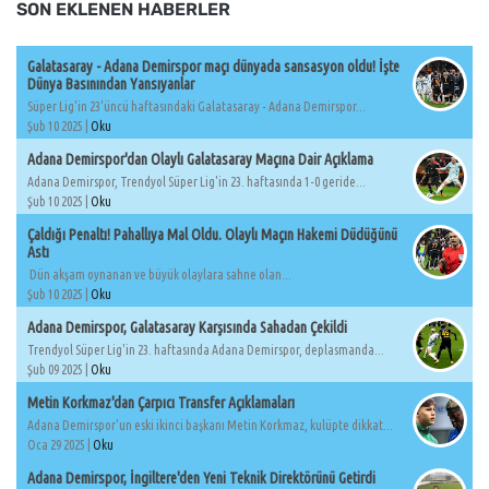
SON EKLENEN HABERLER
Galatasaray - Adana Demirspor maçı dünyada sansasyon oldu! İşte
Dünya Basınından Yansıyanlar
Süper Lig'in 23'üncü haftasındaki Galatasaray - Adana Demirspor...
Şub 10 2025 |
Oku
Adana Demirspor'dan Olaylı Galatasaray Maçına Dair Açıklama
Adana Demirspor, Trendyol Süper Lig'in 23. haftasında 1-0 geride...
Şub 10 2025 |
Oku
Çaldığı Penaltı! Pahallıya Mal Oldu. Olaylı Maçın Hakemi Düdüğünü
Astı
Dün akşam oynanan ve büyük olaylara sahne olan...
Şub 10 2025 |
Oku
Adana Demirspor, Galatasaray Karşısında Sahadan Çekildi
Trendyol Süper Lig'in 23. haftasında Adana Demirspor, deplasmanda...
Şub 09 2025 |
Oku
Metin Korkmaz'dan Çarpıcı Transfer Açıklamaları
Adana Demirspor'un eski ikinci başkanı Metin Korkmaz, kulüpte dikkat...
Oca 29 2025 |
Oku
Adana Demirspor, İngiltere'den Yeni Teknik Direktörünü Getirdi