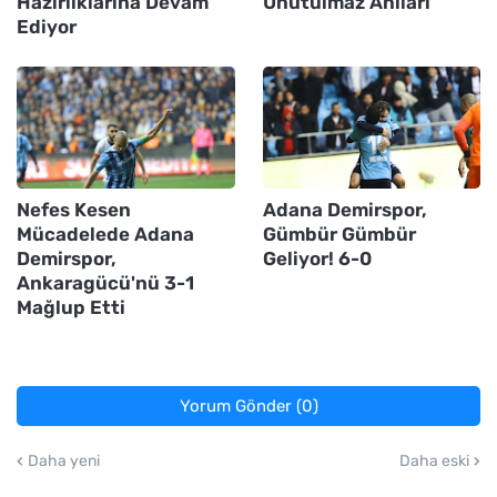
Hazırlıklarına Devam
Unutulmaz Anıları
Ediyor
Nefes Kesen
Adana Demirspor,
Mücadelede Adana
Gümbür Gümbür
Demirspor,
Geliyor! 6-0
Ankaragücü'nü 3-1
Mağlup Etti
Yorum Gönder (0)
Daha yeni
Daha eski