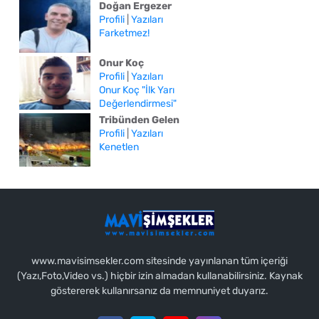
Doğan Ergezer
Profili
|
Yazıları
Farketmez!
Onur Koç
Profili
|
Yazıları
Onur Koç "İlk Yarı
Değerlendirmesi"
Tribünden Gelen
Profili
|
Yazıları
Kenetlen
www.mavisimsekler.com sitesinde yayınlanan tüm içeriği
(Yazı,Foto,Video vs.) hiçbir izin almadan kullanabilirsiniz. Kaynak
göstererek kullanırsanız da memnuniyet duyarız.