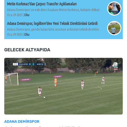
Metin Korkmaz'dan Çarpıcı Transfer Açıklamaları
Adana Demirspor'un eski ikinci başkanı Metin Korkmaz, kulüpte dikkat...
Oca 29 2025 |
Oku
Adana Demirspor, İngiltere'den Yeni Teknik Direktörünü Getirdi
Adana Demirspor, geride kalan kötü sezonun ardından teknik direktör...
Oca 29 2025 |
Oku
GELECEK ALTYAPIDA
ADANA DEMIRSPOR