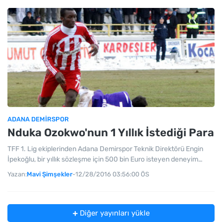
ADANA DEMIRSPOR
Nduka Ozokwo'nun 1 Yıllık İstediği Para
TFF 1. Lig ekiplerinden Adana Demirspor Teknik Direktörü Engin
İpekoğlu, bir yıllık sözleşme için 500 bin Euro isteyen deneyim…
Yazan:
Mavi Şimşekler
-
12/28/2016 03:56:00 ÖS
Diğer yayınları yükle