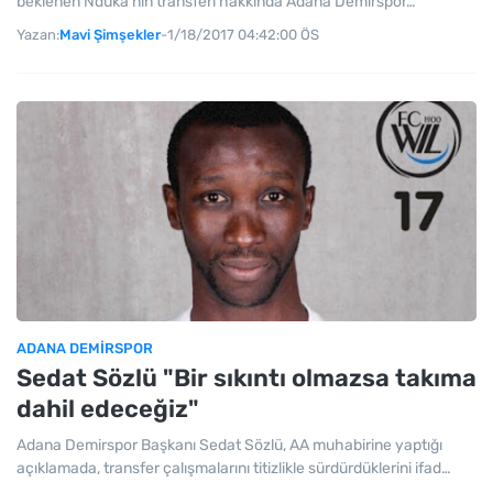
beklenen Nduka'nın transferi hakkında Adana Demirspor…
Yazan:
Mavi Şimşekler
-
1/18/2017 04:42:00 ÖS
ADANA DEMIRSPOR
Sedat Sözlü "Bir sıkıntı olmazsa takıma
dahil edeceğiz"
Adana Demirspor Başkanı Sedat Sözlü, AA muhabirine yaptığı
açıklamada, transfer çalışmalarını titizlikle sürdürdüklerini ifad…