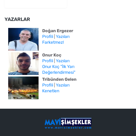
YAZARLAR
Doğan Ergezer
Profili
|
Yazıları
Farketmez!
Onur Koç
Profili
|
Yazıları
Onur Koç "İlk Yarı
Değerlendirmesi"
Tribünden Gelen
Profili
|
Yazıları
Kenetlen