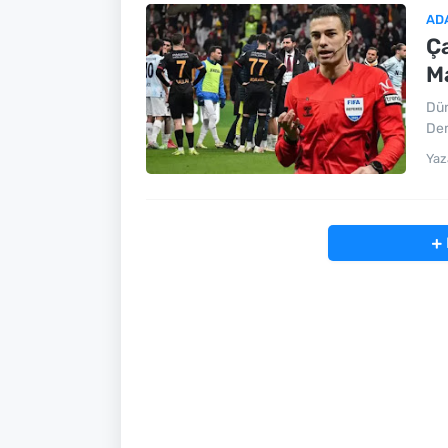
AD
Ça
M
Dün
Dem
Yaz