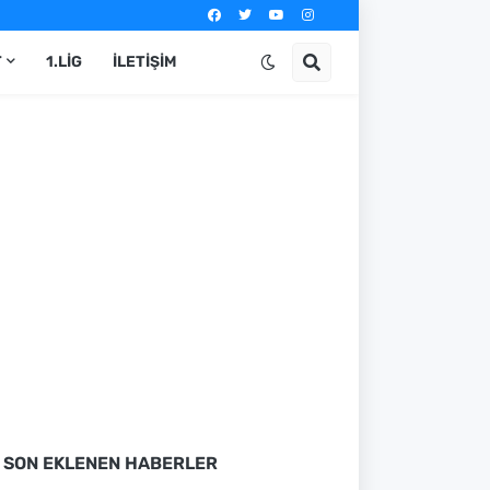
T
1.LIG
İLETIŞIM
SON EKLENEN HABERLER