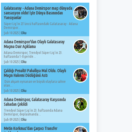
Galatasaray - Adana Demirspor maçı dünyada
sansasyon oldu! İşte Dünya Basınından
Yansıyanlar
Süper Lig'in 23'üncü haftasındaki Galatasaray - Adana
Demirspor...
Şub 10 2025 |
Oku
Adana Demirspor'dan Olaylı Galatasaray
Maçına Dair Açıklama
Adana Demirspor, Trendyol Süper Lig'in 23.
haftasında 1-0 geride...
Şub 10 2025 |
Oku
Çaldığı Penaltı! Pahallıya Mal Oldu. Olaylı
Maçın Hakemi Düdüğünü Astı
Dün akşam oynanan ve büyük olaylara sahne
olan...
Şub 10 2025 |
Oku
Adana Demirspor, Galatasaray Karşısında
Sahadan Çekildi
Trendyol Süper Lig'in 23. haftasında Adana
Demirspor, deplasmanda...
Şub 09 2025 |
Oku
Metin Korkmaz'dan Çarpıcı Transfer