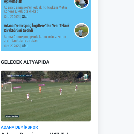
Açıklamaları
Adana Demirspor'un eski ikinci başkanı Metin
Korkmaz, kulüpte dikkat...
Oca 29 2025 |
Oku
Adana Demirspor, İngiltere'den Yeni Teknik
Direktörünü Getirdi
Adana Demirspor, geride kalan kötü sezonun
ardından teknik direktör...
Oca 29 2025 |
Oku
GELECEK ALTYAPIDA
ADANA DEMIRSPOR