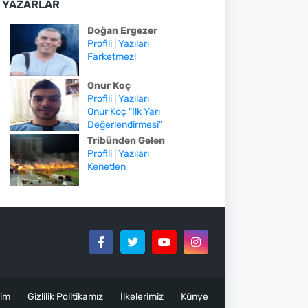
YAZARLAR
Doğan Ergezer
Profili
|
Yazıları
Farketmez!
Onur Koç
Profili
|
Yazıları
Onur Koç "İlk Yarı
Değerlendirmesi"
Tribünden Gelen
Profili
|
Yazıları
Kenetlen
şim
Gizlilik Politikamız
İlkelerimiz
Künye