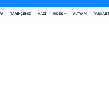
FA
TARIHÇEMIZ
MAZI
VIDEO
ALTYAPI
PANKAR