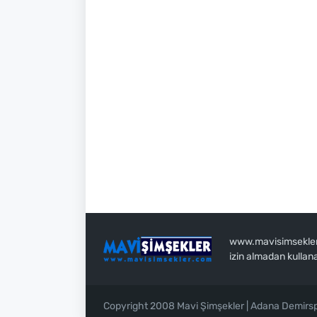
www.mavisimsekler.c
izin almadan kullan
Copyright 2008 Mavi Şimşekler | Adana Demirs