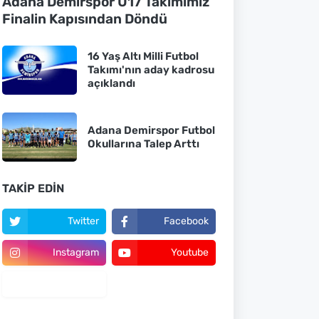
Adana Demirspor U17 Takımımız
Finalin Kapısından Döndü
16 Yaş Altı Milli Futbol
Takımı'nın aday kadrosu
açıklandı
Adana Demirspor Futbol
Okullarına Talep Arttı
TAKIP EDIN
Twitter
Facebook
Instagram
Youtube