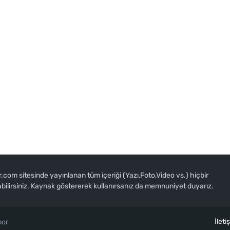
om sitesinde yayınlanan tüm içeriği (Yazı,Foto,Video vs.) hiçbir
abilirsiniz. Kaynak göstererek kullanırsanız da memnuniyet duyarız.
İleti
por