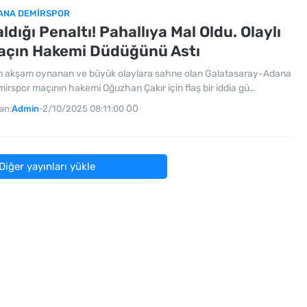
ANA DEMIRSPOR
ldığı Penaltı! Pahallıya Mal Oldu. Olaylı
açın Hakemi Düdüğünü Astı
 akşam oynanan ve büyük olaylara sahne olan Galatasaray-Adana
irspor maçının hakemi Oğuzhan Çakır için flaş bir iddia gü…
an:
Admin
-
2/10/2025 08:11:00 ÖÖ
Diğer yayınları yükle