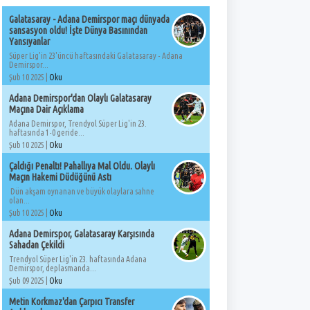
Galatasaray - Adana Demirspor maçı dünyada
sansasyon oldu! İşte Dünya Basınından
Yansıyanlar
Süper Lig'in 23'üncü haftasındaki Galatasaray - Adana
Demirspor...
Şub 10 2025 |
Oku
Adana Demirspor'dan Olaylı Galatasaray
Maçına Dair Açıklama
Adana Demirspor, Trendyol Süper Lig'in 23.
haftasında 1-0 geride...
Şub 10 2025 |
Oku
Çaldığı Penaltı! Pahallıya Mal Oldu. Olaylı
Maçın Hakemi Düdüğünü Astı
Dün akşam oynanan ve büyük olaylara sahne
olan...
Şub 10 2025 |
Oku
Adana Demirspor, Galatasaray Karşısında
Sahadan Çekildi
Trendyol Süper Lig'in 23. haftasında Adana
Demirspor, deplasmanda...
Şub 09 2025 |
Oku
Metin Korkmaz'dan Çarpıcı Transfer