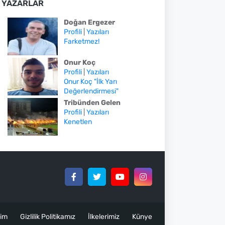
YAZARLAR
Doğan Ergezer
Profili
|
Yazıları
Farketmez!
Onur Koç
Profili
|
Yazıları
Onur Koç "İlk Yarı
Değerlendirmesi"
Tribünden Gelen
Profili
|
Yazıları
Kenetlen
şim
Gizlilik Politikamız
İlkelerimiz
Künye