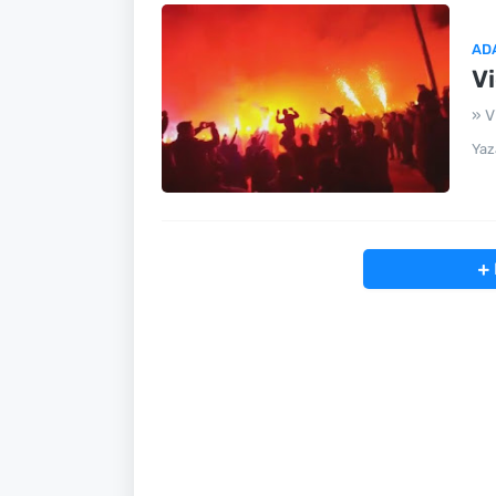
AD
Vi
» V
Yaz