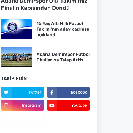
Adana Demirspor U17 Takımımız
Finalin Kapısından Döndü
16 Yaş Altı Milli Futbol
Takımı'nın aday kadrosu
açıklandı
Adana Demirspor Futbol
Okullarına Talep Arttı
TAKIP EDIN
Twitter
Facebook
Instagram
Youtube