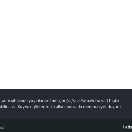
om sitesinde yayınlanan tüm içeriği (Yazı,Foto,Video vs.) hiçbir
abilirsiniz. Kaynak göstererek kullanırsanız da memnuniyet duyarız.
İleti
por