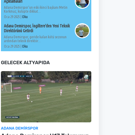
Açıklamaları
Adana Demirspor'un eski ikinci başkanı Metin
Korkmaz, kulüpte dikkat...
Oca 29 2025 |
Oku
Adana Demirspor, İngiltere'den Yeni Teknik
Direktörünü Getirdi
Adana Demirspor, geride kalan kötü sezonun
ardından teknik direktör...
Oca 29 2025 |
Oku
GELECEK ALTYAPIDA
ADANA DEMIRSPOR