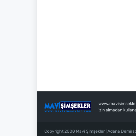
www.mavisimsekler.c
izin almadan kullan
Copyright 2008 Mavi Şimşekler | Adana Demirs