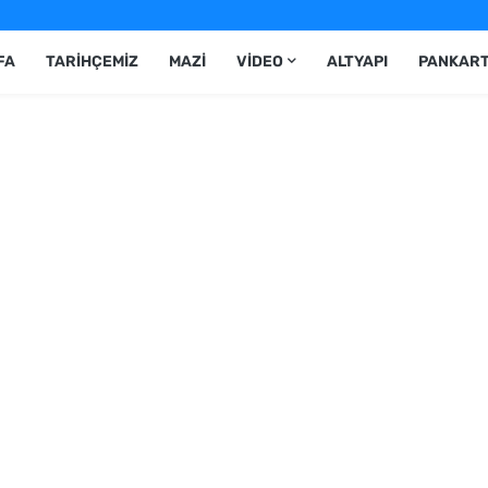
FA
TARIHÇEMIZ
MAZI
VIDEO
ALTYAPI
PANKAR