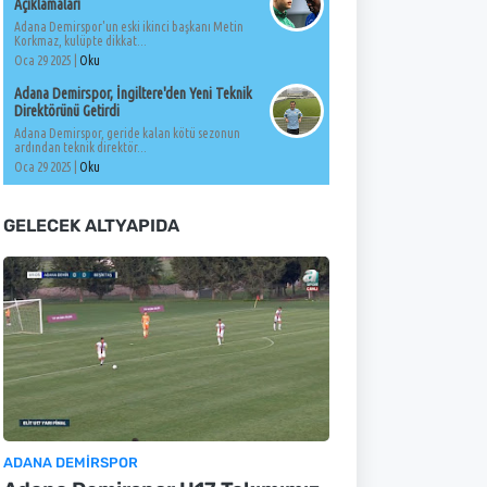
Açıklamaları
Adana Demirspor'un eski ikinci başkanı Metin
Korkmaz, kulüpte dikkat...
Oca 29 2025 |
Oku
Adana Demirspor, İngiltere'den Yeni Teknik
Direktörünü Getirdi
Adana Demirspor, geride kalan kötü sezonun
ardından teknik direktör...
Oca 29 2025 |
Oku
GELECEK ALTYAPIDA
ADANA DEMIRSPOR