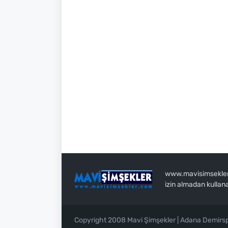
www.mavisimsekler.c
izin almadan kullan
Copyright 2008 Mavi Şimşekler | Adana Demirs