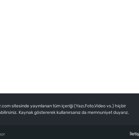
om sitesinde yayınlanan tüm içeriği (Yazı,Foto,Video vs.) hiçbir
abilirsiniz. Kaynak göstererek kullanırsanız da memnuniyet duyarız.
İleti
por