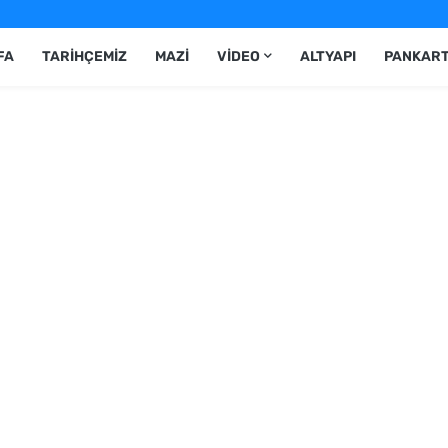
FA
TARIHÇEMIZ
MAZI
VIDEO
ALTYAPI
PANKAR