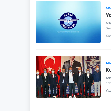
AD
Yö
Ada
San
Yaz
AD
Ko
Ada
ada
Yaz