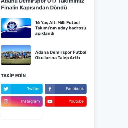
Adana Demirspor U17 Takımımız
Finalin Kapısından Döndü
16 Yaş Altı Milli Futbol
Takımı'nın aday kadrosu
açıklandı
Adana Demirspor Futbol
Okullarına Talep Arttı
TAKIP EDIN
Twitter
Facebook
Instagram
Youtube