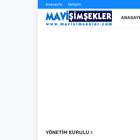
Anasayfa
İletişim
ANASAY
YÖNETIM KURULU