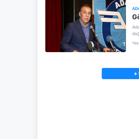
AD
Gö
Ada
dağ
Yaz