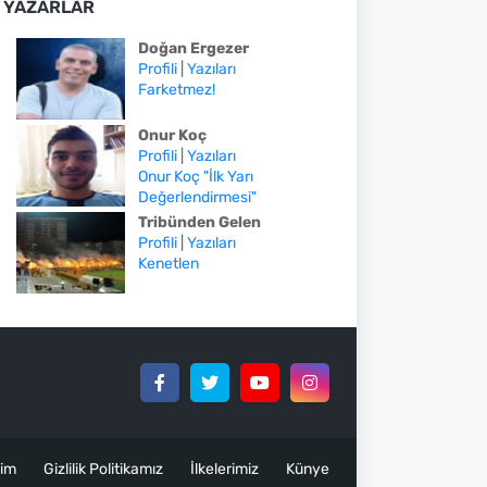
YAZARLAR
Doğan Ergezer
Profili
|
Yazıları
Farketmez!
Onur Koç
Profili
|
Yazıları
Onur Koç "İlk Yarı
Değerlendirmesi"
Tribünden Gelen
Profili
|
Yazıları
Kenetlen
şim
Gizlilik Politikamız
İlkelerimiz
Künye