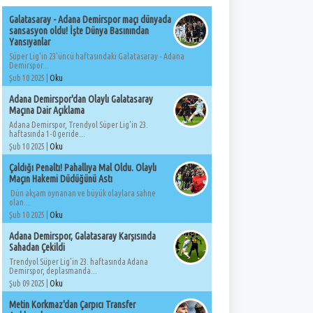
Galatasaray - Adana Demirspor maçı dünyada
sansasyon oldu! İşte Dünya Basınından
Yansıyanlar
Süper Lig'in 23'üncü haftasındaki Galatasaray - Adana
Demirspor...
Şub 10 2025 |
Oku
Adana Demirspor'dan Olaylı Galatasaray
Maçına Dair Açıklama
Adana Demirspor, Trendyol Süper Lig'in 23.
haftasında 1-0 geride...
Şub 10 2025 |
Oku
Çaldığı Penaltı! Pahallıya Mal Oldu. Olaylı
Maçın Hakemi Düdüğünü Astı
Dün akşam oynanan ve büyük olaylara sahne
olan...
Şub 10 2025 |
Oku
Adana Demirspor, Galatasaray Karşısında
Sahadan Çekildi
Trendyol Süper Lig'in 23. haftasında Adana
Demirspor, deplasmanda...
Şub 09 2025 |
Oku
Metin Korkmaz'dan Çarpıcı Transfer