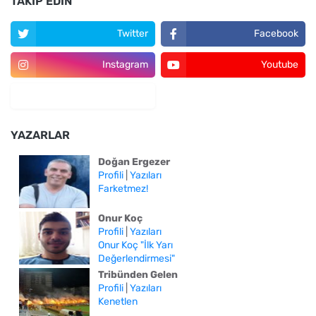
TAKIP EDIN
Twitter
Facebook
Instagram
Youtube
YAZARLAR
Doğan Ergezer
Profili
|
Yazıları
Farketmez!
Onur Koç
Profili
|
Yazıları
Onur Koç "İlk Yarı
Değerlendirmesi"
Tribünden Gelen
Profili
|
Yazıları
Kenetlen