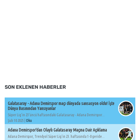
SON EKLENEN HABERLER
Galatasaray - Adana Demirspor maçı dünyada sansasyon oldu! İşte
Dünya Basınından Yansıyanlar
Süper Lig'in 23'üncü haftasındaki Galatasaray - Adana Demirspor...
Şub 10 2025 |
Oku
Adana Demirspor'dan Olaylı Galatasaray Maçına Dair Açıklama
Adana Demirspor, Trendyol Süper Lig'in 23. haftasında 1-0 geride...