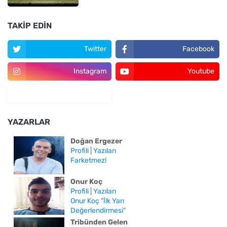
TAKIP EDIN
Twitter
Facebook
Instagram
Youtube
YAZARLAR
Doğan Ergezer
Profili
|
Yazıları
Farketmez!
Onur Koç
Profili
|
Yazıları
Onur Koç "İlk Yarı
Değerlendirmesi"
Tribünden Gelen