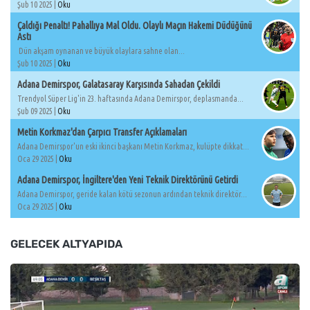
Şub 10 2025 |
Oku
Çaldığı Penaltı! Pahallıya Mal Oldu. Olaylı Maçın Hakemi Düdüğünü
Astı
Dün akşam oynanan ve büyük olaylara sahne olan...
Şub 10 2025 |
Oku
Adana Demirspor, Galatasaray Karşısında Sahadan Çekildi
Trendyol Süper Lig'in 23. haftasında Adana Demirspor, deplasmanda...
Şub 09 2025 |
Oku
Metin Korkmaz'dan Çarpıcı Transfer Açıklamaları
Adana Demirspor'un eski ikinci başkanı Metin Korkmaz, kulüpte dikkat...
Oca 29 2025 |
Oku
Adana Demirspor, İngiltere'den Yeni Teknik Direktörünü Getirdi
Adana Demirspor, geride kalan kötü sezonun ardından teknik direktör...
Oca 29 2025 |
Oku
GELECEK ALTYAPIDA