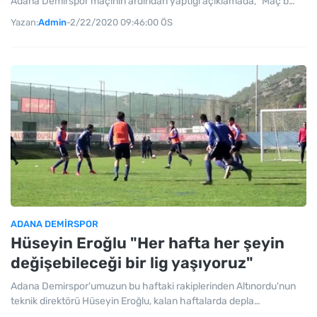
Adana Demirspor maçının ardından yaptığı açıklamada, "Maç b…
Yazan:
Admin
-
2/22/2020 09:46:00 ÖS
ADANA DEMIRSPOR
Hüseyin Eroğlu "Her hafta her şeyin
değişebileceği bir lig yaşıyoruz"
Adana Demirspor'umuzun bu haftaki rakiplerinden Altınordu'nun
teknik direktörü Hüseyin Eroğlu, kalan haftalarda depla…