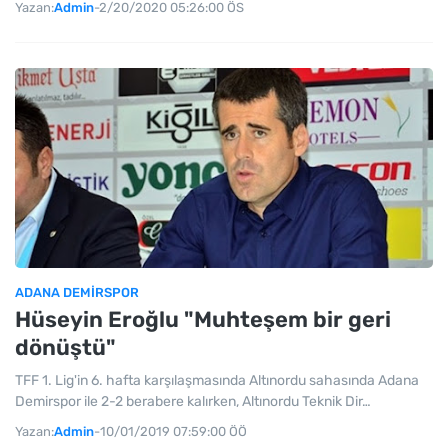
Yazan:
Admin
-
2/20/2020 05:26:00 ÖS
ADANA DEMIRSPOR
Hüseyin Eroğlu "Muhteşem bir geri
dönüştü"
TFF 1. Lig'in 6. hafta karşılaşmasında Altınordu sahasında Adana
Demirspor ile 2-2 berabere kalırken, Altınordu Teknik Dir…
Yazan:
Admin
-
10/01/2019 07:59:00 ÖÖ