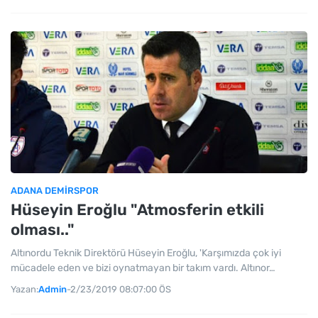
ADANA DEMIRSPOR
Hüseyin Eroğlu "Atmosferin etkili
olması.."
Altınordu Teknik Direktörü Hüseyin Eroğlu, 'Karşımızda çok iyi
mücadele eden ve bizi oynatmayan bir takım vardı. Altınor…
Yazan:
Admin
-
2/23/2019 08:07:00 ÖS