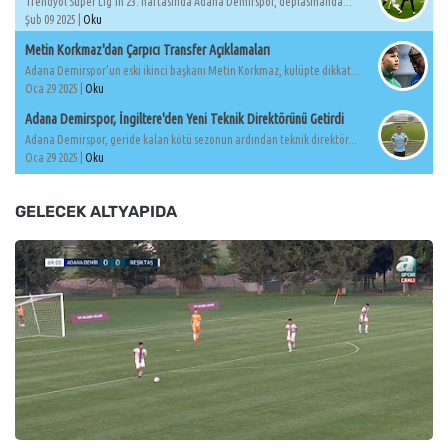
Trendyol Süper Lig'in 23. haftasında Adana Demirspor, deplasmanda...
Şub 09 2025 |
Oku
Metin Korkmaz'dan Çarpıcı Transfer Açıklamaları
Adana Demirspor'un eski ikinci başkanı Metin Korkmaz, kulüpte dikkat...
Oca 29 2025 |
Oku
Adana Demirspor, İngiltere'den Yeni Teknik Direktörünü Getirdi
Adana Demirspor, geride kalan kötü sezonun ardından teknik direktör...
Oca 29 2025 |
Oku
GELECEK ALTYAPIDA