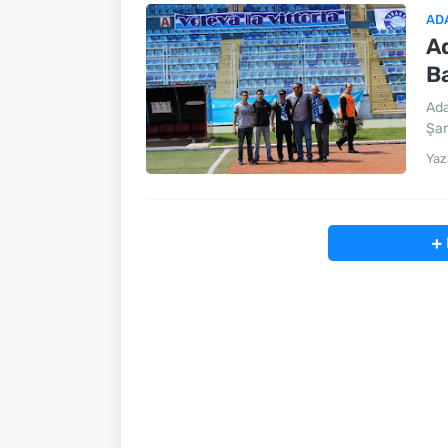
AD
A
B
Ada
Şan
Yaz