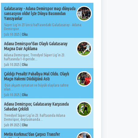
Galatasaray - Adana Demirspor maçı dünyada
sansasyon oldu! İşte Dünya Basınından
Yansıyanlar
Süper Lig'in 23'üncü haftasındaki Galatasaray - Adana
Demirspor...
Şub 10 2025 |
Oku
Adana Demirspor'dan Olaylı Galatasaray
Maçına Dair Açıklama
Adana Demirspor, Trendyol Süper Lig'in 23.
haftasında 1-0 geride...
Şub 10 2025 |
Oku
Çaldığı Penaltı! Pahallıya Mal Oldu. Olaylı
Maçın Hakemi Düdüğünü Astı
Dün akşam oynanan ve büyük olaylara sahne
olan...
Şub 10 2025 |
Oku
Adana Demirspor, Galatasaray Karşısında
Sahadan Çekildi
Trendyol Süper Lig'in 23. haftasında Adana
Demirspor, deplasmanda...
Şub 09 2025 |
Oku
Metin Korkmaz'dan Çarpıcı Transfer