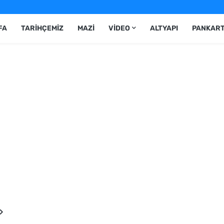
FA
TARIHÇEMIZ
MAZI
VIDEO
ALTYAPI
PANKAR