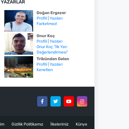
YAZARLAR
Doğan Ergezer
Profili
|
Yazıları
Farketmez!
Onur Koç
Profili
|
Yazıları
Onur Koç "İlk Yarı
Değerlendirmesi"
Tribünden Gelen
Profili
|
Yazıları
Kenetlen
şim
Gizlilik Politikamız
İlkelerimiz
Künye