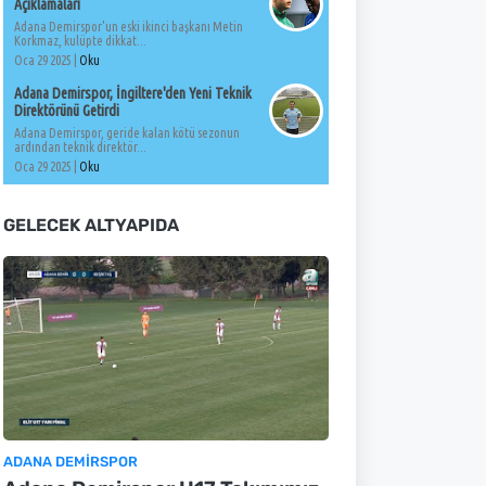
Açıklamaları
Adana Demirspor'un eski ikinci başkanı Metin
Korkmaz, kulüpte dikkat...
Oca 29 2025 |
Oku
Adana Demirspor, İngiltere'den Yeni Teknik
Direktörünü Getirdi
Adana Demirspor, geride kalan kötü sezonun
ardından teknik direktör...
Oca 29 2025 |
Oku
GELECEK ALTYAPIDA
ADANA DEMIRSPOR