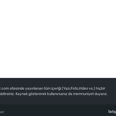
om sitesinde yayınlanan tüm içeriği (Yazı,Foto,Video vs.) hiçbir
abilirsiniz. Kaynak göstererek kullanırsanız da memnuniyet duyarız.
İleti
por