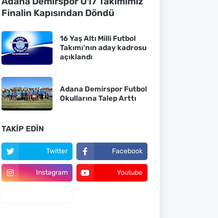
Adana Demirspor U17 Takımımız
Finalin Kapısından Döndü
16 Yaş Altı Milli Futbol
Takımı'nın aday kadrosu
açıklandı
Adana Demirspor Futbol
Okullarına Talep Arttı
TAKIP EDIN
Twitter
Facebook
Instagram
Youtube