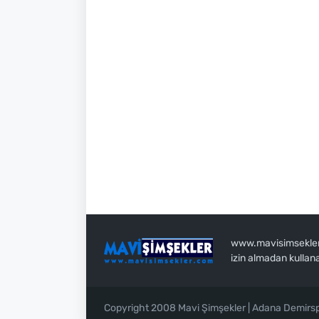
www.mavisimsekler.c
izin almadan kullan
Copyright 2008 Mavi Şimşekler | Adana Demirs