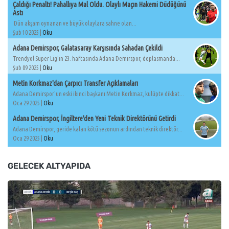
Çaldığı Penaltı! Pahallıya Mal Oldu. Olaylı Maçın Hakemi Düdüğünü
Astı
Dün akşam oynanan ve büyük olaylara sahne olan...
Şub 10 2025 |
Oku
Adana Demirspor, Galatasaray Karşısında Sahadan Çekildi
Trendyol Süper Lig'in 23. haftasında Adana Demirspor, deplasmanda...
Şub 09 2025 |
Oku
Metin Korkmaz'dan Çarpıcı Transfer Açıklamaları
Adana Demirspor'un eski ikinci başkanı Metin Korkmaz, kulüpte dikkat...
Oca 29 2025 |
Oku
Adana Demirspor, İngiltere'den Yeni Teknik Direktörünü Getirdi
Adana Demirspor, geride kalan kötü sezonun ardından teknik direktör...
Oca 29 2025 |
Oku
GELECEK ALTYAPIDA