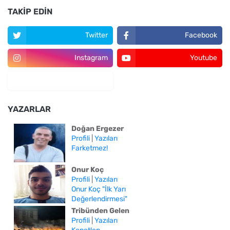
TAKIP EDIN
Twitter
Facebook
Instagram
Youtube
YAZARLAR
Doğan Ergezer
Profili
|
Yazıları
Farketmez!
Onur Koç
Profili
|
Yazıları
Onur Koç "İlk Yarı
Değerlendirmesi"
Tribünden Gelen
Profili
|
Yazıları