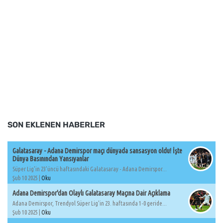
SON EKLENEN HABERLER
Galatasaray - Adana Demirspor maçı dünyada sansasyon oldu! İşte
Dünya Basınından Yansıyanlar
Süper Lig'in 23'üncü haftasındaki Galatasaray - Adana Demirspor...
Şub 10 2025 |
Oku
Adana Demirspor'dan Olaylı Galatasaray Maçına Dair Açıklama
Adana Demirspor, Trendyol Süper Lig'in 23. haftasında 1-0 geride...
Şub 10 2025 |
Oku