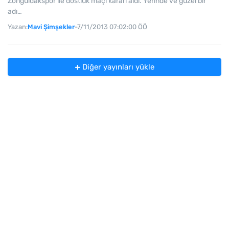
Zonguldakspor ile dostluk maçı kararı aldı. Yerinde ve güzel bir
adı…
Yazan:
Mavi Şimşekler
-
7/11/2013 07:02:00 ÖÖ
Diğer yayınları yükle