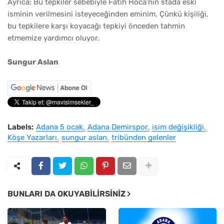
Ayrıca: Bu tepkiler sebebiyle Fatih Hoca'nın stada eski
isminin verilmesini isteyeceğinden eminim. Çünkü kişiliği,
bu tepkilere karşı koyacağı tepkiyi önceden tahmin
etmemize yardımcı oluyor.
Sungur Aslan
Labels:
Adana 5 ocak
Adana Demirspor
isim değişikliği
Köşe Yazarları
sungur aslan
tribünden gelenler
BUNLARI DA OKUYABILIRSINIZ