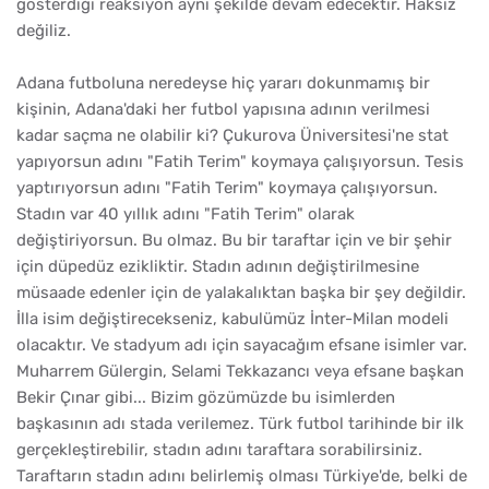
gösterdiği reaksiyon aynı şekilde devam edecektir. Haksız
değiliz.
Adana futboluna neredeyse hiç yararı dokunmamış bir
kişinin, Adana'daki her futbol yapısına adının verilmesi
kadar saçma ne olabilir ki? Çukurova Üniversitesi'ne stat
yapıyorsun adını "Fatih Terim" koymaya çalışıyorsun. Tesis
yaptırıyorsun adını "Fatih Terim" koymaya çalışıyorsun.
Stadın var 40 yıllık adını "Fatih Terim" olarak
değiştiriyorsun. Bu olmaz. Bu bir taraftar için ve bir şehir
için düpedüz ezikliktir. Stadın adının değiştirilmesine
müsaade edenler için de yalakalıktan başka bir şey değildir.
İlla isim değiştirecekseniz, kabulümüz İnter-Milan modeli
olacaktır. Ve stadyum adı için sayacağım efsane isimler var.
Muharrem Gülergin, Selami Tekkazancı veya efsane başkan
Bekir Çınar gibi... Bizim gözümüzde bu isimlerden
başkasının adı stada verilemez. Türk futbol tarihinde bir ilk
gerçekleştirebilir, stadın adını taraftara sorabilirsiniz.
Taraftarın stadın adını belirlemiş olması Türkiye'de, belki de