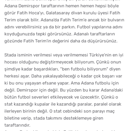
Adana Demirspor taraftarının hemen hemen hepsi böyle
görür Fatih Hoca'yı, Galatasaray divan kurulu üyesi Fatih
Terim olarak bilir. Adana'da Fatih Terim'e ancak bir bulvarın
adını verebilirsiniz ya da bir parkın. Futbol yapılarına adını
koyduğunuzda tepki görürsünüz. Adanalı taraftarların
gözünde Fatih Terim'in değerini daha da düşürürsünüz.
Stada isminin verilmesi veya verilmemesi Türkiye'nin en iyi
hocası olduğunu değiştirmeyecek biliyorum. Çünkü onun
şimdiye kadar başardıkları, "ben futbolu biliyorum" diyen
herkesi aşar. Daha yakalayabileceği o kadar çok başarı var
ki bu onu yaşayan efsane yapar. Ama Adana futbolu için
değil. Demirspor için değil. Bu yüzden bu karar Adana'daki
bütün futbol severleri etkileyecek ve üzecektir. Çünkü o
stat kazandığı kupalar ile kazandığı paralar, paralel olarak
ilerleyen birinin değil. O stat cebindeki son parayı maç
biletine verip, stada takımını desteklemeye giren
taraftarındır.