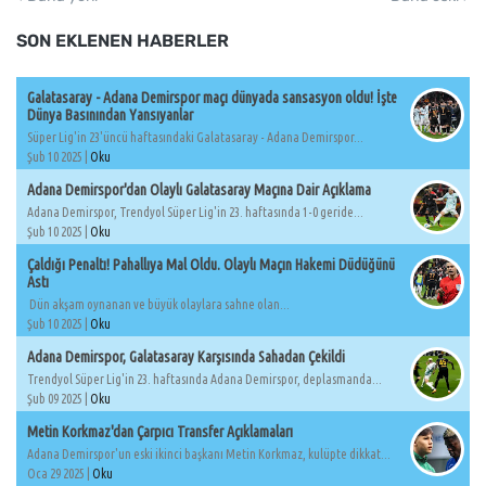
SON EKLENEN HABERLER
Galatasaray - Adana Demirspor maçı dünyada sansasyon oldu! İşte
Dünya Basınından Yansıyanlar
Süper Lig'in 23'üncü haftasındaki Galatasaray - Adana Demirspor...
Şub 10 2025 |
Oku
Adana Demirspor'dan Olaylı Galatasaray Maçına Dair Açıklama
Adana Demirspor, Trendyol Süper Lig'in 23. haftasında 1-0 geride...
Şub 10 2025 |
Oku
Çaldığı Penaltı! Pahallıya Mal Oldu. Olaylı Maçın Hakemi Düdüğünü
Astı
Dün akşam oynanan ve büyük olaylara sahne olan...
Şub 10 2025 |
Oku
Adana Demirspor, Galatasaray Karşısında Sahadan Çekildi
Trendyol Süper Lig'in 23. haftasında Adana Demirspor, deplasmanda...
Şub 09 2025 |
Oku
Metin Korkmaz'dan Çarpıcı Transfer Açıklamaları
Adana Demirspor'un eski ikinci başkanı Metin Korkmaz, kulüpte dikkat...
Oca 29 2025 |
Oku