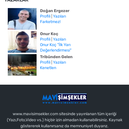
Doğan Ergezer
Profili
|
Yazıları
Farketmez!
Onur Koç
Profili
|
Yazıları
Onur Koç "İlk Yarı
Değerlendirmesi"
Tribünden Gelen
Profili
|
Yazıları
Kenetlen
www.mavisimsekler.com sitesinde yayınlanan tüm içeriği
(Yazı,Foto,Video vs.) hiçbir izin almadan kullanabilirsiniz. Kaynak
göstererek kullanırsanız da memnuniyet duyarız.