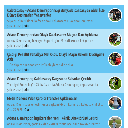
Galatasaray - Adana Demirspor maçı dünyada sansasyon oldu! İşte
Dünya Basınından Yansıyanlar
Süper Lig'in 23'üncü haftasındaki Galatasaray - Adana Demirspor...
Şub 10 2025 |
Oku
Adana Demirspor'dan Olaylı Galatasaray Maçına Dair Açıklama
Adana Demirspor, Trendyol Süper Lig'in 23. haftasında 1-0 geride...
Şub 10 2025 |
Oku
Çaldığı Penaltı! Pahallıya Mal Oldu. Olaylı Maçın Hakemi Düdüğünü
Astı
Dün akşam oynanan ve büyük olaylara sahne olan...
Şub 10 2025 |
Oku
Adana Demirspor, Galatasaray Karşısında Sahadan Çekildi
Trendyol Süper Lig'in 23. haftasında Adana Demirspor, deplasmanda...
Şub 09 2025 |
Oku
Metin Korkmaz'dan Çarpıcı Transfer Açıklamaları
Adana Demirspor'un eski ikinci başkanı Metin Korkmaz, kulüpte dikkat...
Oca 29 2025 |
Oku
Adana Demirspor, İngiltere'den Yeni Teknik Direktörünü Getirdi
Adana Demirspor, geride kalan kötü sezonun ardından teknik direktör...