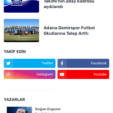
Takımı'nın aday kadrosu
açıklandı
Adana Demirspor Futbol
Okullarına Talep Arttı
TAKIP EDIN
Twitter
Facebook
Instagram
Youtube
YAZARLAR
Doğan Ergezer