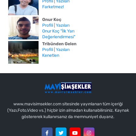
Profili
|
Yazıları
Farketmez!
Onur Koç
Profili
|
Yazıları
Onur Koç "İlk Yarı
Değerlendirmesi"
Tribünden Gelen
Profili
|
Yazıları
Kenetlen
www.mavisimsekler.com sitesinde yayınlanan tüm içeriği
(Yazı,Foto,Video vs.) hiçbir izin almadan kullanabilirsiniz. Kaynak
göstererek kullanırsanız da memnuniyet duyarız.