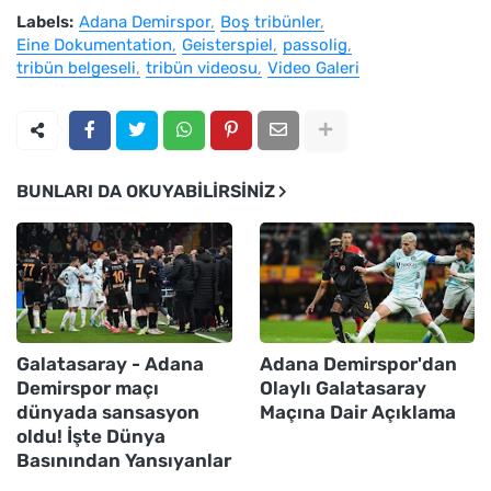
Labels:
Adana Demirspor
Boş tribünler
Eine Dokumentation
Geisterspiel
passolig
tribün belgeseli
tribün videosu
Video Galeri
BUNLARI DA OKUYABILIRSINIZ
Galatasaray - Adana
Adana Demirspor'dan
Demirspor maçı
Olaylı Galatasaray
dünyada sansasyon
Maçına Dair Açıklama
oldu! İşte Dünya
Basınından Yansıyanlar