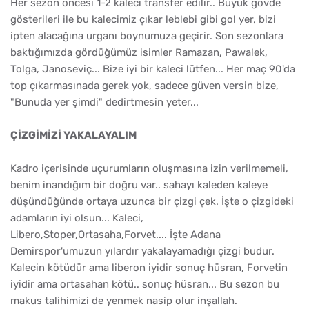
Her sezon öncesi 1-2 kaleci transfer edilir.. Büyük gövde
gösterileri ile bu kalecimiz çıkar leblebi gibi gol yer, bizi
ipten alacağına urganı boynumuza geçirir. Son sezonlara
baktığımızda gördüğümüz isimler Ramazan, Pawalek,
Tolga, Janoseviç... Bize iyi bir kaleci lütfen... Her maç 90'da
top çıkarmasınada gerek yok, sadece güven versin bize,
"Bunuda yer şimdi" dedirtmesin yeter...
ÇİZGİMİZİ YAKALAYALIM
Kadro içerisinde uçurumların oluşmasına izin verilmemeli,
benim inandığım bir doğru var.. sahayı kaleden kaleye
düşündüğünde ortaya uzunca bir çizgi çek. İşte o çizgideki
adamların iyi olsun... Kaleci,
Libero,Stoper,Ortasaha,Forvet.... İşte Adana
Demirspor'umuzun yılardır yakalayamadığı çizgi budur.
Kalecin kötüdür ama liberon iyidir sonuç hüsran, Forvetin
iyidir ama ortasahan kötü.. sonuç hüsran... Bu sezon bu
makus talihimizi de yenmek nasip olur inşallah.