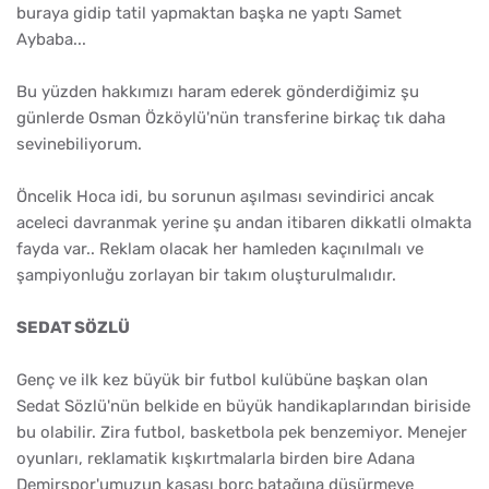
buraya gidip tatil yapmaktan başka ne yaptı Samet
Aybaba...
Bu yüzden hakkımızı haram ederek gönderdiğimiz şu
günlerde Osman Özköylü'nün transferine birkaç tık daha
sevinebiliyorum.
Öncelik Hoca idi, bu sorunun aşılması sevindirici ancak
aceleci davranmak yerine şu andan itibaren dikkatli olmakta
fayda var.. Reklam olacak her hamleden kaçınılmalı ve
şampiyonluğu zorlayan bir takım oluşturulmalıdır.
SEDAT SÖZLÜ
Genç ve ilk kez büyük bir futbol kulübüne başkan olan
Sedat Sözlü'nün belkide en büyük handikaplarından biriside
bu olabilir. Zira futbol, basketbola pek benzemiyor. Menejer
oyunları, reklamatik kışkırtmalarla birden bire Adana
Demirspor'umuzun kasası borç batağına düşürmeye