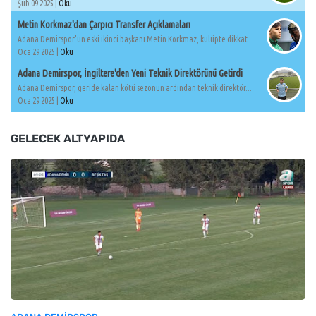
Şub 09 2025 |
Oku
Metin Korkmaz'dan Çarpıcı Transfer Açıklamaları
Adana Demirspor'un eski ikinci başkanı Metin Korkmaz, kulüpte dikkat...
Oca 29 2025 |
Oku
Adana Demirspor, İngiltere'den Yeni Teknik Direktörünü Getirdi
Adana Demirspor, geride kalan kötü sezonun ardından teknik direktör...
Oca 29 2025 |
Oku
GELECEK ALTYAPIDA