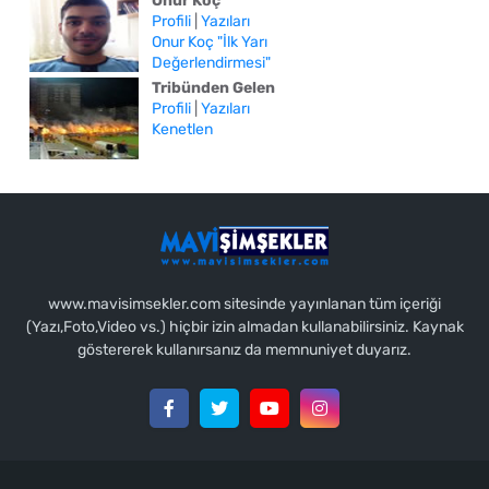
Onur Koç
Profili
|
Yazıları
Onur Koç "İlk Yarı
Değerlendirmesi"
Tribünden Gelen
Profili
|
Yazıları
Kenetlen
www.mavisimsekler.com sitesinde yayınlanan tüm içeriği
(Yazı,Foto,Video vs.) hiçbir izin almadan kullanabilirsiniz. Kaynak
göstererek kullanırsanız da memnuniyet duyarız.