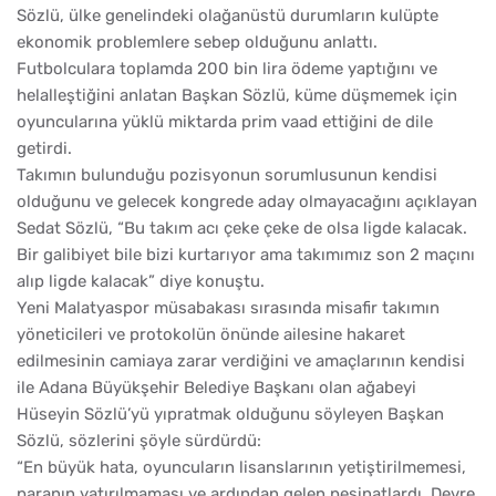
Sözlü, ülke genelindeki olağanüstü durumların kulüpte
ekonomik problemlere sebep olduğunu anlattı.
Futbolculara toplamda 200 bin lira ödeme yaptığını ve
helalleştiğini anlatan Başkan Sözlü, küme düşmemek için
oyuncularına yüklü miktarda prim vaad ettiğini de dile
getirdi.
Takımın bulunduğu pozisyonun sorumlusunun kendisi
olduğunu ve gelecek kongrede aday olmayacağını açıklayan
Sedat Sözlü, “Bu takım acı çeke çeke de olsa ligde kalacak.
Bir galibiyet bile bizi kurtarıyor ama takımımız son 2 maçını
alıp ligde kalacak” diye konuştu.
Yeni Malatyaspor müsabakası sırasında misafir takımın
yöneticileri ve protokolün önünde ailesine hakaret
edilmesinin camiaya zarar verdiğini ve amaçlarının kendisi
ile Adana Büyükşehir Belediye Başkanı olan ağabeyi
Hüseyin Sözlü’yü yıpratmak olduğunu söyleyen Başkan
Sözlü, sözlerini şöyle sürdürdü:
“En büyük hata, oyuncuların lisanslarının yetiştirilmemesi,
paranın yatırılmaması ve ardından gelen peşinatlardı. Devre