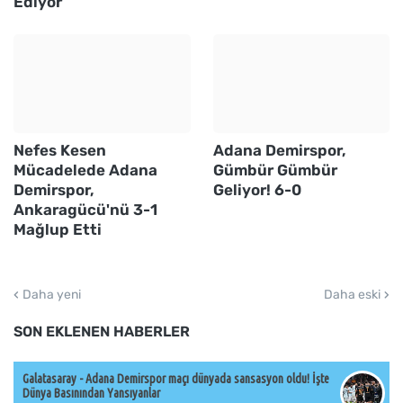
Ediyor
Nefes Kesen
Adana Demirspor,
Mücadelede Adana
Gümbür Gümbür
Demirspor,
Geliyor! 6-0
Ankaragücü'nü 3-1
Mağlup Etti
Daha yeni
Daha eski
SON EKLENEN HABERLER
Galatasaray - Adana Demirspor maçı dünyada sansasyon oldu! İşte
Dünya Basınından Yansıyanlar