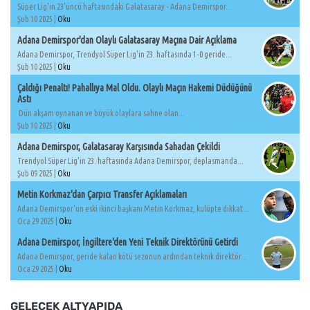
Süper Lig'in 23'üncü haftasındaki Galatasaray - Adana Demirspor...
Şub 10 2025 |
Oku
Adana Demirspor'dan Olaylı Galatasaray Maçına Dair Açıklama
Adana Demirspor, Trendyol Süper Lig'in 23. haftasında 1-0 geride...
Şub 10 2025 |
Oku
Çaldığı Penaltı! Pahallıya Mal Oldu. Olaylı Maçın Hakemi Düdüğünü
Astı
Dün akşam oynanan ve büyük olaylara sahne olan...
Şub 10 2025 |
Oku
Adana Demirspor, Galatasaray Karşısında Sahadan Çekildi
Trendyol Süper Lig'in 23. haftasında Adana Demirspor, deplasmanda...
Şub 09 2025 |
Oku
Metin Korkmaz'dan Çarpıcı Transfer Açıklamaları
Adana Demirspor'un eski ikinci başkanı Metin Korkmaz, kulüpte dikkat...
Oca 29 2025 |
Oku
Adana Demirspor, İngiltere'den Yeni Teknik Direktörünü Getirdi
Adana Demirspor, geride kalan kötü sezonun ardından teknik direktör...
Oca 29 2025 |
Oku
GELECEK ALTYAPIDA