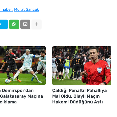
 haber
Murat Sancak
r
 Demirspor'dan
Çaldığı Penaltı! Pahallıya
ı Galatasaray Maçına
Mal Oldu. Olaylı Maçın
Açıklama
Hakemi Düdüğünü Astı