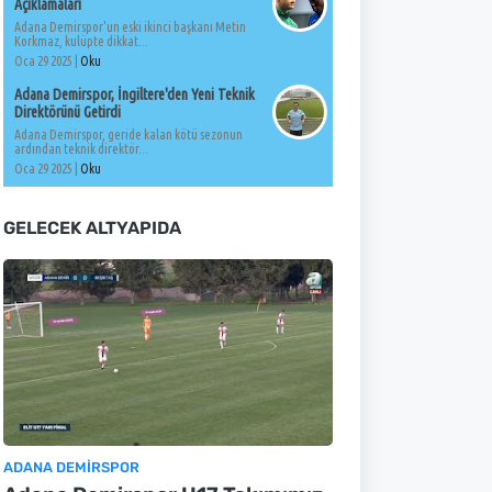
Açıklamaları
Adana Demirspor'un eski ikinci başkanı Metin
Korkmaz, kulüpte dikkat...
Oca 29 2025 |
Oku
Adana Demirspor, İngiltere'den Yeni Teknik
Direktörünü Getirdi
Adana Demirspor, geride kalan kötü sezonun
ardından teknik direktör...
Oca 29 2025 |
Oku
GELECEK ALTYAPIDA
ADANA DEMIRSPOR