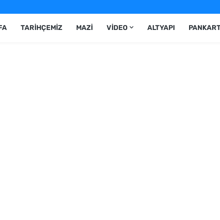
FA
TARIHÇEMIZ
MAZI
VIDEO
ALTYAPI
PANKAR