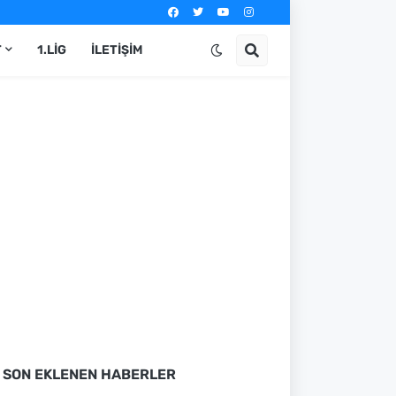
T
1.LIG
İLETIŞIM
SON EKLENEN HABERLER