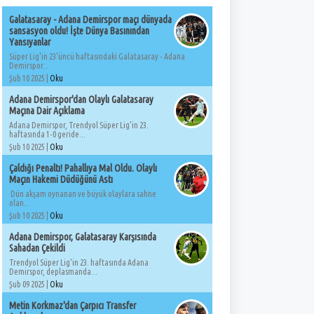
Galatasaray - Adana Demirspor maçı dünyada
sansasyon oldu! İşte Dünya Basınından
Yansıyanlar
Süper Lig'in 23'üncü haftasındaki Galatasaray - Adana
Demirspor...
Şub 10 2025 |
Oku
Adana Demirspor'dan Olaylı Galatasaray
Maçına Dair Açıklama
Adana Demirspor, Trendyol Süper Lig'in 23.
haftasında 1-0 geride...
Şub 10 2025 |
Oku
Çaldığı Penaltı! Pahallıya Mal Oldu. Olaylı
Maçın Hakemi Düdüğünü Astı
Dün akşam oynanan ve büyük olaylara sahne
olan...
Şub 10 2025 |
Oku
Adana Demirspor, Galatasaray Karşısında
Sahadan Çekildi
Trendyol Süper Lig'in 23. haftasında Adana
Demirspor, deplasmanda...
Şub 09 2025 |
Oku
Metin Korkmaz'dan Çarpıcı Transfer