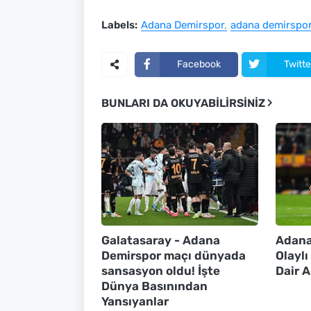
Labels:
Adana Demirspor
adana demirspor
Facebook
Twitte
BUNLARI DA OKUYABILIRSINIZ
Galatasaray - Adana
Adana
Demirspor maçı dünyada
Olayl
sansasyon oldu! İşte
Dair 
Dünya Basınından
Yansıyanlar