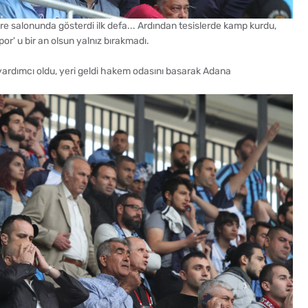
gre salonunda gösterdi ilk defa... Ardından tesislerde kamp kurdu,
r' u bir an olsun yalnız bırakmadı.
yardımcı oldu, yeri geldi hakem odasını basarak Adana