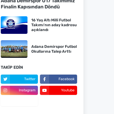
Adana Demirspor U17 Takımımız
Finalin Kapısından Döndü
16 Yaş Altı Milli Futbol
Takımı'nın aday kadrosu
açıklandı
Adana Demirspor Futbol
Okullarına Talep Arttı
TAKIP EDIN
Twitter
Facebook
Instagram
Youtube