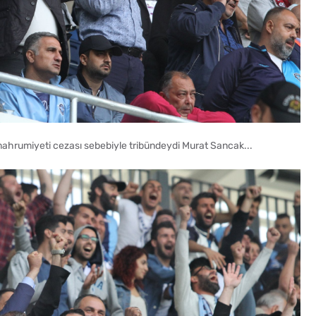
mahrumiyeti cezası sebebiyle tribündeydi Murat Sancak...