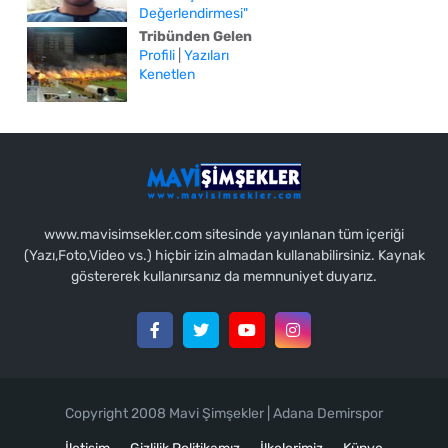
Değerlendirmesi"
Tribünden Gelen
Profili
|
Yazıları
Kenetlen
www.mavisimsekler.com sitesinde yayınlanan tüm içeriği
(Yazı,Foto,Video vs.) hiçbir izin almadan kullanabilirsiniz. Kaynak
göstererek kullanırsanız da memnuniyet duyarız.
Copyright 2008 Mavi Şimşekler | Adana Demirspor