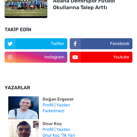
Adana Demirspor Futbol
Okullarına Talep Arttı
TAKIP EDIN
Twitter
Facebook
Instagram
Youtube
YAZARLAR
Doğan Ergezer
Profili
|
Yazıları
Farketmez!
Onur Koç
Profili
|
Yazıları
Onur Koç "İlk Yarı