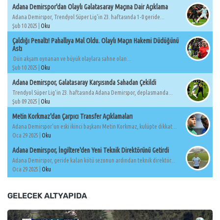
Adana Demirspor'dan Olaylı Galatasaray Maçına Dair Açıklama
Adana Demirspor, Trendyol Süper Lig'in 23. haftasında 1-0 geride...
Şub 10 2025 |
Oku
Çaldığı Penaltı! Pahallıya Mal Oldu. Olaylı Maçın Hakemi Düdüğünü
Astı
Dün akşam oynanan ve büyük olaylara sahne olan...
Şub 10 2025 |
Oku
Adana Demirspor, Galatasaray Karşısında Sahadan Çekildi
Trendyol Süper Lig'in 23. haftasında Adana Demirspor, deplasmanda...
Şub 09 2025 |
Oku
Metin Korkmaz'dan Çarpıcı Transfer Açıklamaları
Adana Demirspor'un eski ikinci başkanı Metin Korkmaz, kulüpte dikkat...
Oca 29 2025 |
Oku
Adana Demirspor, İngiltere'den Yeni Teknik Direktörünü Getirdi
Adana Demirspor, geride kalan kötü sezonun ardından teknik direktör...
Oca 29 2025 |
Oku
GELECEK ALTYAPIDA