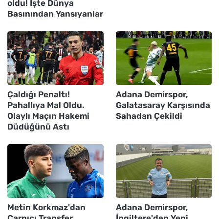
oldu! İşte Dünya
Basınından Yansıyanlar
Çaldığı Penaltı!
Adana Demirspor,
Pahallıya Mal Oldu.
Galatasaray Karşısında
Olaylı Maçın Hakemi
Sahadan Çekildi
Düdüğünü Astı
Metin Korkmaz'dan
Adana Demirspor,
Çarpıcı Transfer
İngiltere'den Yeni