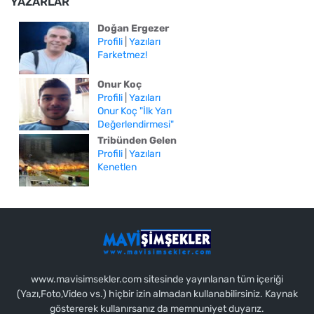
YAZARLAR
Doğan Ergezer
Profili
|
Yazıları
Farketmez!
Onur Koç
Profili
|
Yazıları
Onur Koç "İlk Yarı
Değerlendirmesi"
Tribünden Gelen
Profili
|
Yazıları
Kenetlen
www.mavisimsekler.com sitesinde yayınlanan tüm içeriği
(Yazı,Foto,Video vs.) hiçbir izin almadan kullanabilirsiniz. Kaynak
göstererek kullanırsanız da memnuniyet duyarız.