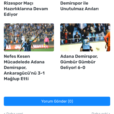
Rizespor Maçı
Demirspor ile
Hazırlıklarına Devam
Unutulmaz Anıları
Ediyor
Nefes Kesen
Adana Demirspor,
Mücadelede Adana
Gümbür Gümbür
Demirspor,
Geliyor! 6-0
Ankaragücü'nü 3-1
Mağlup Etti
Yorum Gönder (0)
Daha yeni
Daha eski