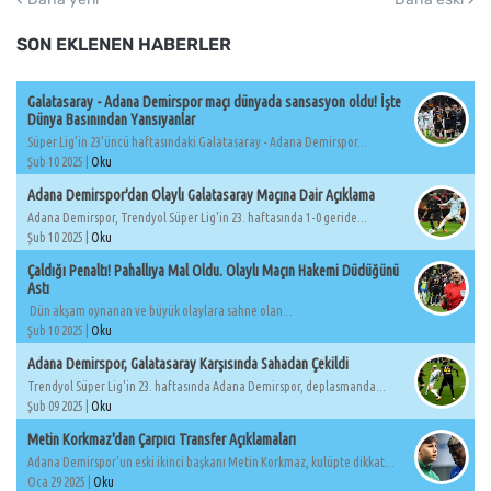
SON EKLENEN HABERLER
Galatasaray - Adana Demirspor maçı dünyada sansasyon oldu! İşte
Dünya Basınından Yansıyanlar
Süper Lig'in 23'üncü haftasındaki Galatasaray - Adana Demirspor...
Şub 10 2025 |
Oku
Adana Demirspor'dan Olaylı Galatasaray Maçına Dair Açıklama
Adana Demirspor, Trendyol Süper Lig'in 23. haftasında 1-0 geride...
Şub 10 2025 |
Oku
Çaldığı Penaltı! Pahallıya Mal Oldu. Olaylı Maçın Hakemi Düdüğünü
Astı
Dün akşam oynanan ve büyük olaylara sahne olan...
Şub 10 2025 |
Oku
Adana Demirspor, Galatasaray Karşısında Sahadan Çekildi
Trendyol Süper Lig'in 23. haftasında Adana Demirspor, deplasmanda...
Şub 09 2025 |
Oku
Metin Korkmaz'dan Çarpıcı Transfer Açıklamaları
Adana Demirspor'un eski ikinci başkanı Metin Korkmaz, kulüpte dikkat...
Oca 29 2025 |
Oku