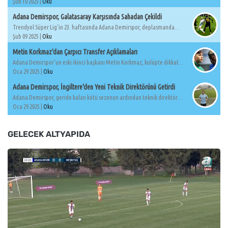
Şub 10 2025 |
Oku
Adana Demirspor, Galatasaray Karşısında Sahadan Çekildi
Trendyol Süper Lig'in 23. haftasında Adana Demirspor, deplasmanda...
Şub 09 2025 |
Oku
Metin Korkmaz'dan Çarpıcı Transfer Açıklamaları
Adana Demirspor'un eski ikinci başkanı Metin Korkmaz, kulüpte dikkat...
Oca 29 2025 |
Oku
Adana Demirspor, İngiltere'den Yeni Teknik Direktörünü Getirdi
Adana Demirspor, geride kalan kötü sezonun ardından teknik direktör...
Oca 29 2025 |
Oku
GELECEK ALTYAPIDA