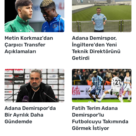
Metin Korkmaz'dan
Adana Demirspor,
Çarpıcı Transfer
İngiltere'den Yeni
Açıklamaları
Teknik Direktörünü
Getirdi
Adana Demirspor'da
Fatih Terim Adana
Bir Ayrılık Daha
Demirspor'lu
Gündemde
Futbolcuyu Takımında
Görmek İstiyor