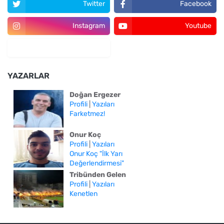
Twitter
Facebook
Instagram
Youtube
YAZARLAR
Doğan Ergezer
Profili
|
Yazıları
Farketmez!
Onur Koç
Profili
|
Yazıları
Onur Koç "İlk Yarı
Değerlendirmesi"
Tribünden Gelen
Profili
|
Yazıları
Kenetlen