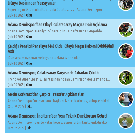
Dünya Basınından Yansıyanlar
Süper Lig'in 23'üncü haftasındaki Galatasaray - Adana Demirspor...
Şub 10 2025 |
Oku
Adana Demirspor'dan Olaylı Galatasaray Maçına Dair Açıklama
Adana Demirspor, Trendyol Süper Lig'in 23. haftasında 1-0 geride...
Şub 10 2025 |
Oku
Çaldığı Penaltı! Pahallıya Mal Oldu. Olaylı Maçın Hakemi Düdüğünü
Astı
Dün akşam oynanan ve büyük olaylara sahne olan...
Şub 10 2025 |
Oku
Adana Demirspor, Galatasaray Karşısında Sahadan Çekildi
Trendyol Süper Lig'in 23. haftasında Adana Demirspor, deplasmanda...
Şub 09 2025 |
Oku
Metin Korkmaz'dan Çarpıcı Transfer Açıklamaları
Adana Demirspor'un eski ikinci başkanı Metin Korkmaz, kulüpte dikkat...
Oca 29 2025 |
Oku
Adana Demirspor, İngiltere'den Yeni Teknik Direktörünü Getirdi
Adana Demirspor, geride kalan kötü sezonun ardından teknik direktör...
Oca 29 2025 |
Oku