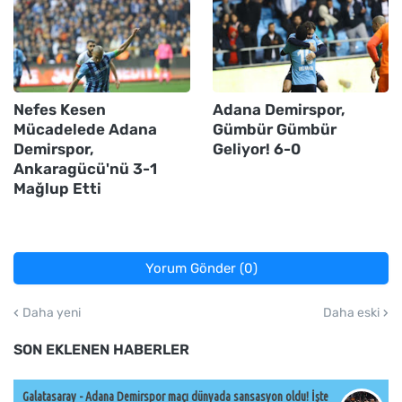
Nefes Kesen
Adana Demirspor,
Mücadelede Adana
Gümbür Gümbür
Demirspor,
Geliyor! 6-0
Ankaragücü'nü 3-1
Mağlup Etti
Yorum Gönder (0)
Daha yeni
Daha eski
SON EKLENEN HABERLER
Galatasaray - Adana Demirspor maçı dünyada sansasyon oldu! İşte